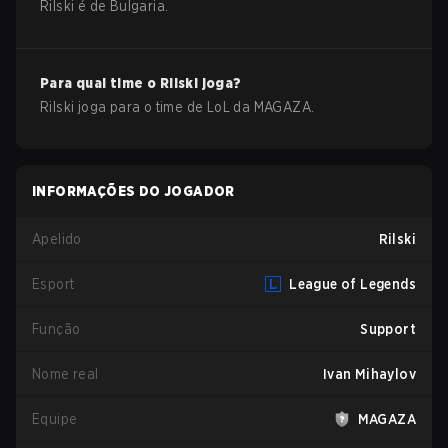
Rilski
é de
Bulgaria
.
Para qual time o
Rilski
joga?
Rilski
joga para o time de
LoL
da
MAGAZA
.
INFORMAÇÕES DO JOGADOR
Apelido
Rilski
Esport
League of Legends
Função
Support
Nome real
Ivan Mihaylov
Equipe
MAGAZA