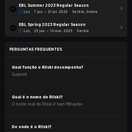
EBL Summer 2023 Regular Season
LoL
7 jun. – 21 jul. 2023
Serbia, Online
EBL Spring 2023 Regular Season
LoL
25 jan. – 10 mar. 2023
Serbia
PERGUNTAS FREQUENTES
Qual função o
Rilski
desempenha?
Support
Qual é o nome do
Rilski
?
O nome real do
Rilski
é
Ivan Mihaylov
.
De onde é o
Rilski
?