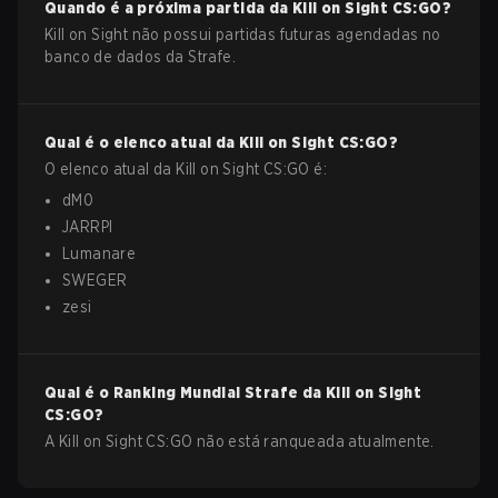
Quando é a próxima partida da
Kill on Sight
CS:GO
?
Kill on Sight não possui partidas futuras agendadas no
banco de dados da Strafe.
Qual é o elenco atual da
Kill on Sight
CS:GO
?
O elenco atual da
Kill on Sight
CS:GO
é:
dM0
JARRPI
Lumanare
SWEGER
zesi
Qual é o Ranking Mundial Strafe da
Kill on Sight
CS:GO
?
A Kill on Sight CS:GO não está ranqueada atualmente.