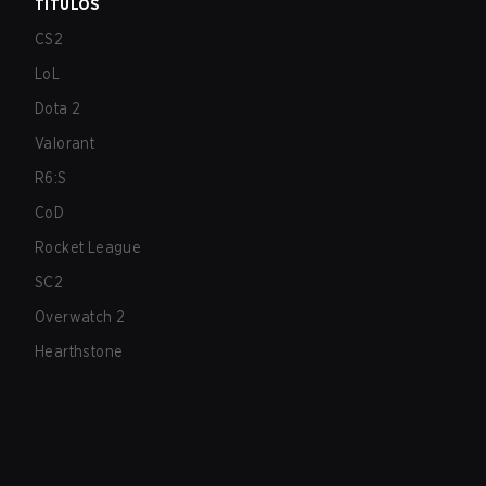
TÍTULOS
CS2
LoL
Dota 2
Valorant
R6:S
CoD
Rocket League
SC2
Overwatch 2
Hearthstone