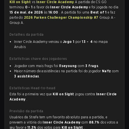
Kill on Sight
vs
Inner Circle Academy
A partida de CS:GO
terminou
0 - 1
a favor de
Inner Circle Academy
e foi jogada no dia
15 de mai. de 2026
às
16:00
. A partida foi uma
Best of 1
e faz
parte do
2026 Parken Challenger Championship #7
Group A -
Group A.
Detalhes da partida
Inner Circle Academy venceu o
Jogo 1
por
13 - 4
no mapa
Anubis
Estatísticas chave dos jogadores
Jogador com mais frags foi
l1seyoung
com
3 frags
.
Maior número de assistências na partida foi do jogador
NaYz
com
3 assistências
.
Estatísticas Head-to-head
Esta foi a primeira vez que
Kill on Sight
jogou contra
Inner Circle
Academy
.
Previsão da partida
Usuários da Strafe tem um favorito absoluto para a partida, e
preveem a vitória do
Inner Circle Academy
com
88.7%
dos votos a
seu favor e
11.3%
dos votos para
Kill on Sight
.