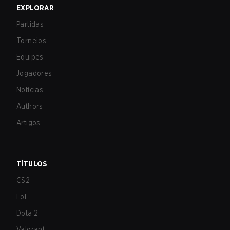
EXPLORAR
Partidas
Torneios
Equipes
Jogadores
Notícias
Authors
Artigos
TÍTULOS
CS2
LoL
Dota 2
Valorant