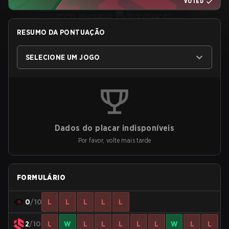
VOTED
RESUMO DA PONTUAÇÃO
SELECIONE UM JOGO
Dados do placar indisponíveis
Por favor, volte mais tarde
FORMULÁRIO
0
/10
L
L
L
L
L
2
/10
L
W
L
L
L
L
L
W
L
L