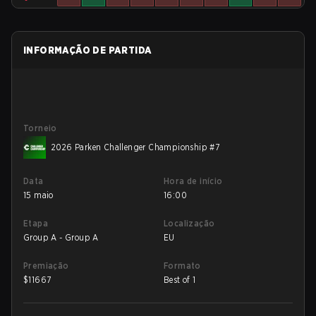
INFORMAÇÃO DE PARTIDA
Torneio
2026 Parken Challenger Championship #7
Data
Hora de início
15 maio
16:00
Etapa
Localização
Group A - Group A
EU
Premiação
Formato
$
11667
Best of 1