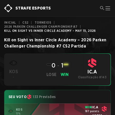
STRAFE ESPORTS
INICIAL
|
CS2
|
TORNEIOS
|
2026 PARKEN CHALLENGER CHAMPIONSHIP #7
|
KILL ON SIGHT VS INNER CIRCLE ACADEMY - MAY 15, 2026
Kill on Sight
vs
Inner Circle Academy
–
2026 Parken
Challenger Championship #7
CS2
Partida
0
-
1
IC.A
KOS
LOSE
WIN
-
Classificação #143
SEU VOTO
133 Previsões
WIN
IC.A
KOS
187 points
11%