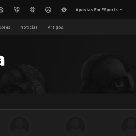
Apostas Em ESports
dores
Notícias
Artigos
a