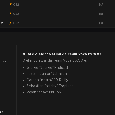
NA
CS2
EU
CS2
EU
#2
CS2
Qual é o elenco atual da
Team Voca
CS:GO
?
anco
O elenco atual da
Team Voca
CS:GO
é:
Jeorge
"
Jeorge
"
Endicott
Paytyn
"
Junior
"
Johnson
Carson
"
nosraC
"
O'Reilly
Sebastian
"
retchy
"
Tropiano
Wyatt
"
snav
"
Phillippi
O
?