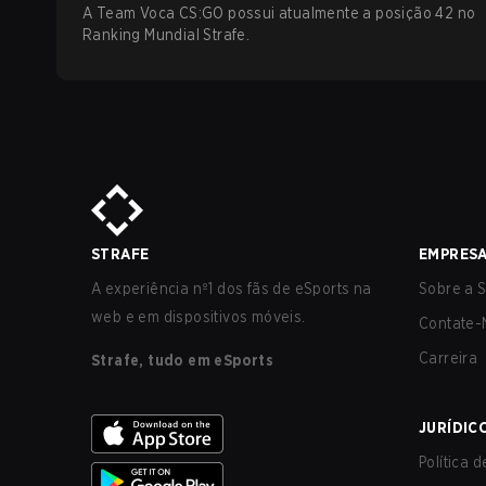
A Team Voca CS:GO possui atualmente a posição 42 no
Ranking Mundial Strafe.
STRAFE
EMPRES
A experiência nº1 dos fãs de eSports na
Sobre a S
web e em dispositivos móveis.
Contate-
Carreira
Strafe, tudo em eSports
JURÍDIC
Política 