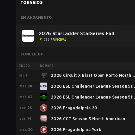
TORNEIOS
EM ANDAMENTO
2026 StarLadder StarSeries Fall
CS2
PRINCIPAL
CONCLUÍDO
ENDED
NOMBRE
jul. 11
2026 Circuit X Blast Open Porto North
mai. 28
America Rising Event
2026 ESL Challenger League Season 51:
mai. 03
North America
2026 ESL Challenger League Season 51:
abr. 26
North America - Cup #4
2026 Fragadelphia 20
abr. 14
2026 CCT Season 3 North American
mar. 30
Series #4
2026 Fragadelphia York