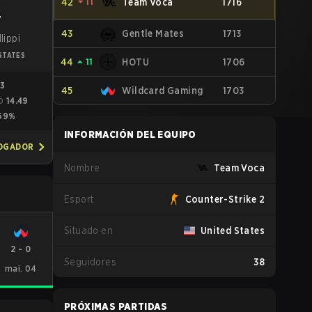
42
⏷
11
Team Voca
1716
v
43
Gentle Mates
1713
lippi
STATES
44
⏶
11
HOTU
1706
03
45
Wildcard Gaming
1703
14.49
O
59%
INFORMACIÓN DEL EQUIPO
JOGADOR
Nombre
Team Voca
Esport
Counter-Strike 2
Situado en
United States
2
-
0
Seguidores
38
mai. 04
PRÓXIMAS PARTIDAS