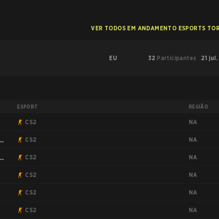
VER TODOS EM ANDAMENTO ESPORTS TO
EU
32
Participantes
21 jul
ESPORT
REGIÃO
NA
CS2
NA
CS2
NA
CS2
NA
CS2
NA
CS2
NA
CS2