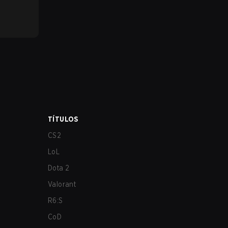
TÍTULOS
CS2
LoL
Dota 2
Valorant
R6:S
CoD