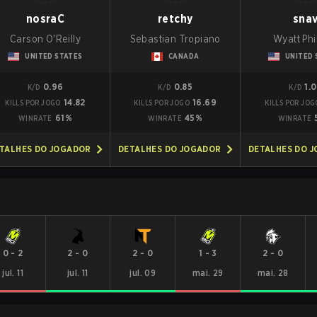
nosraC
retchy
sna
Carson O'Reilly
Sebastian Tropiano
Wyatt Phil
UNITED STATES
CANADA
UNITED 
0.96
0.85
1.
K/D
K/D
K/D
14.82
16.69
KILLS POR JOGO
KILLS POR JOGO
KILLS POR JOG
61%
45%
WINRATE
WINRATE
WINRATE
TALHES DO JOGADOR
DETALHES DO JOGADOR
DETALHES DO 
0
-
2
2
-
0
2
-
0
1
-
3
2
-
0
jul. 11
jul. 11
jul. 09
mai. 29
mai. 28