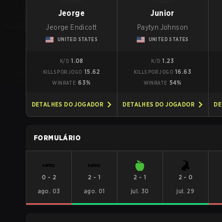
Jeorge
Junior
Jeorge Endicott
Paytyn Johnson
UNITED STATES
UNITED STATES
1.08
1.23
K/D
K/D
15.62
16.63
KILLS POR JOGO
KILLS POR JOGO
63%
54%
WINRATE
WINRATE
DETALHES DO JOGADOR
DETALHES DO JOGADOR
DE
FORMULÁRIO
0
-
2
2
-
1
2
-
1
2
-
0
ago. 03
ago. 01
jul. 30
jul. 29