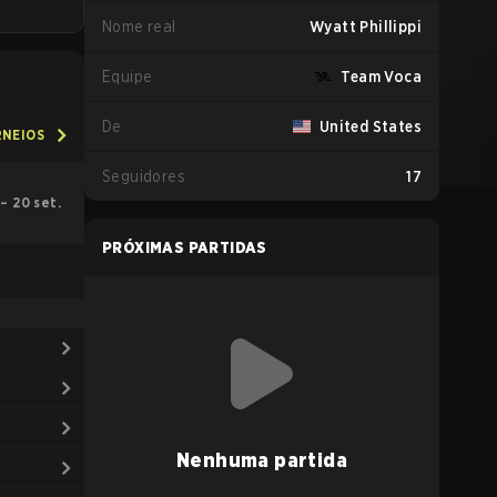
Nome real
Wyatt Phillippi
Equipe
Team Voca
De
United States
RNEIOS
Seguidores
17
. – 20 set.
PRÓXIMAS PARTIDAS
Nenhuma partida