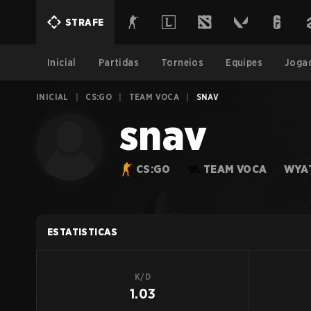
STRAFE
Inicial
Partidas
Torneios
Equipes
Joga
INICIAL
|
CS:GO
|
TEAM VOCA
|
SNAV
snav
CS:GO
TEAM VOCA
WYAT
ESTATISTICAS
K/D
1.03