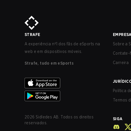
STRAFE
EMPRES
A experiência nº1 dos fãs de eSports na
Sobre a S
web e em dispositivos móveis.
Contate-
Carreira
Strafe, tudo em eSports
JURÍDIC
Política 
Termos d
2026
Sidledes AB. Todos os direitos
SIGA
reservados.