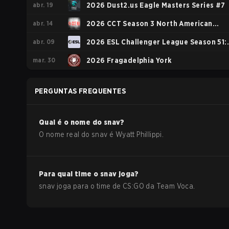
abr. 19
2026 Dust2.us Eagle Masters Series #7
abr. 14
2026 CCT Season 3 North American
abr. 09
Series #4
2026 ESL Challenger League Season 51:
mar. 30
North America - Cup #3
2026 Fragadelphia York
PERGUNTAS FREQUENTES
Qual é o nome do
snav
?
O nome real do
snav
é
Wyatt Phillippi
.
Para qual time o
snav
joga?
snav
joga para o time de
CS:GO
da
Team Voca
.