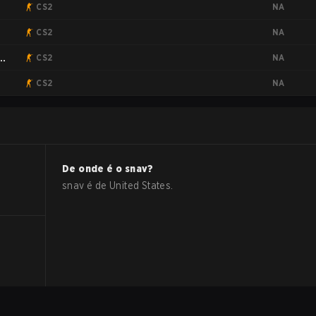
NA
CS2
NA
CS2
NA
CS2
NA
CS2
De onde é o
snav
?
snav
é de
United States
.