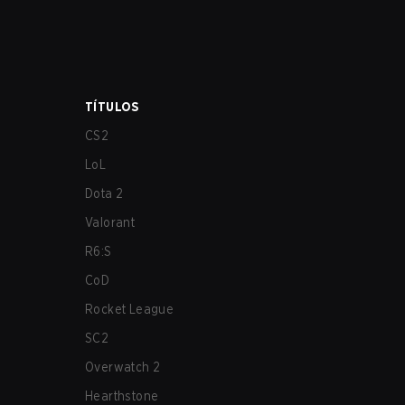
TÍTULOS
CS2
LoL
Dota 2
Valorant
R6:S
CoD
Rocket League
SC2
Overwatch 2
Hearthstone