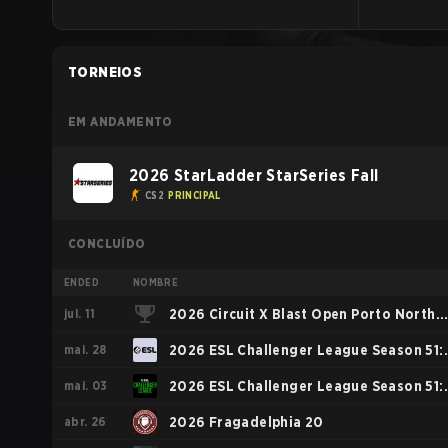
TORNEIOS
EM ANDAMENTO
2026 StarLadder StarSeries Fall
CS2
PRINCIPAL
CONCLUÍDO
ENDED
NOMBRE
jul. 11
2026 Circuit X Blast Open Porto North
mai. 28
America Rising Event
2026 ESL Challenger League Season 51:
mai. 03
North America
2026 ESL Challenger League Season 51:
abr. 26
North America - Cup #4
2026 Fragadelphia 20