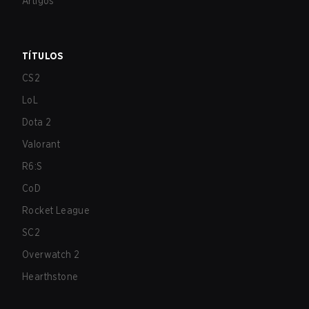
Artigos
TÍTULOS
CS2
LoL
Dota 2
Valorant
R6:S
CoD
Rocket League
SC2
Overwatch 2
Hearthstone