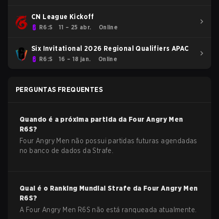
CN League Kickoff
R6:S
11 – 25 abr.
Online
Six Invitational 2026 Regional Qualifiers APAC
R6:S
16 – 18 jan.
Online
PERGUNTAS FREQUENTES
Quando é a próxima partida da
Four Angry Men
R6S
?
Four Angry Men não possui partidas futuras agendadas
no banco de dados da Strafe.
Qual é o Ranking Mundial Strafe da
Four Angry Men
R6S
?
A Four Angry Men R6S não está ranqueada atualmente.