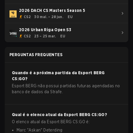
2026 DACH CS Masters Season 5
CS2
30 mai. – 28 jun.
EU
2026 Urban Riga Open S3
CS2
23 – 25 mar.
EU
PERGUNTAS FREQUENTES
Quando é a próxima partida da
Esport BERG
CS:GO
?
Esport BERG não possui partidas futuras agendadas no
banco de dados da Strafe.
Qual é o elenco atual da
Esport BERG
CS:GO
?
O elenco atual da
Esport BERG
CS:GO
é:
Marc
"
Askan
"
Deterding