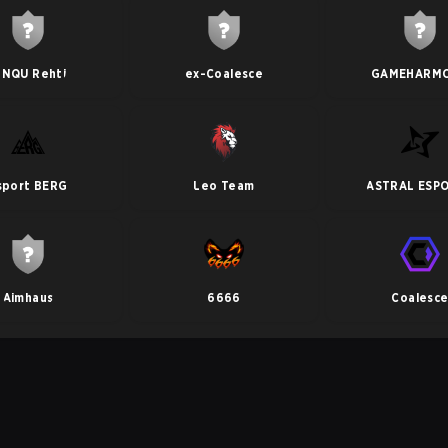
INQU Rehti
ex-Coalesce
GAMEHARM
sport BERG
Leo Team
ASTRAL ESP
Aimhaus
6666
Coalesc