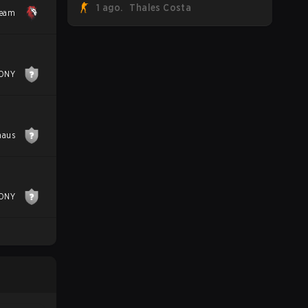
1 ago.
Thales Costa
FaZe Clan, Team Spirit, Astralis e MOUZ
Team
são os quatro sobreviventes ainda
lutando pelo troféu, enquanto paiN
Gaming se tornou a última equipe
eliminada da chave.
ONY
haus
ONY