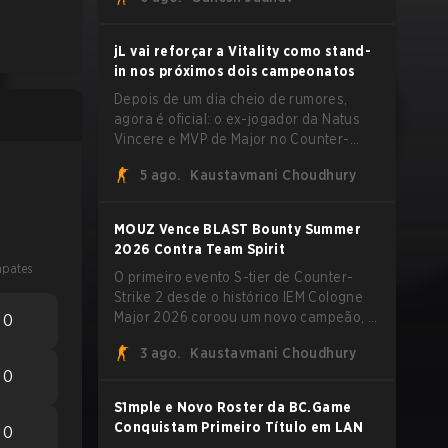
extremas explorando o sistema subtick.
jL vai reforçar a Vitality como stand-
in nos próximos dois campeonatos
Depois de um dia cheio de rumores,
agora é oficial: o ex-jogador da Natus
Vincere e MVP de Major no Counter-
Strike 2, Justinas "jL" Lekavičius, vai
5 ago.
Kaustavmani Choudhury
vestir a camisa da Team Vitality na
BLAST Open Porto e na PGL Masters
Bucharest.
MOUZ Vence BLAST Bounty Summer
2026 Contra Team Spirit
pates
O primeiro evento S-tier de Counter-
Strike 2 desde o histórico IEM Cologne
Major 2026 coroou um novo campeão, e
0
é um nome familiar vestindo uma forma
3 ago.
Kaustavmani Choudhury
desconhecida. MOUZ, recém-saído de
0
roster moves e role shuffles, avançou
pela Team Spirit em uma série
S1mple e Novo Roster da BC.Game
dominante por 3-1 para erguer o troféu
Conquistam Primeiro Título em LAN
0
do BLAST Bounty Summer 2026.