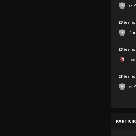
ex-
28 junho
,
Aim
28 junho
,
Leo
28 junho
,
ex-
PARTICI