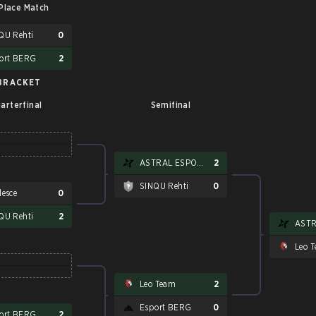
Place Match
QU Rehti
0
ort BERG
2
BRACKET
arterfinal
Semifinal
ASTRAL ESPORTS
2
SINQU Rehti
0
lesce
0
QU Rehti
2
Leo 
Leo Team
2
Esport BERG
0
ort BERG
2