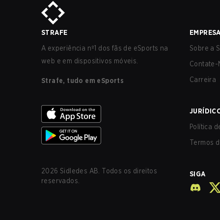
STRAFE
EMPRES
A experiência nº1 dos fãs de eSports na
Sobre a S
web e em dispositivos móveis.
Contate-
Carreira
Strafe, tudo em eSports
JURÍDIC
Política 
Termos d
2026
Sidledes AB. Todos os direitos
SIGA
reservados.