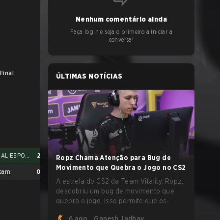
Nenhum comentário ainda
Faça login e seja o primeiro a iniciar a
conversa!
Final
ÚLTIMAS NOTÍCIAS
ASTRAL ESPORTS
2
Ropz Chama Atenção para Bug de
Movimento que Quebra o Jogo no CS2
Team
0
A estrela do CS2 da Team Vitality, Ropz,
descobriu um bug de movimento que
quebra o jogo. Isso permite que os
jogadores alcancem velocidades
6 ago.
Ganesh Jadhav