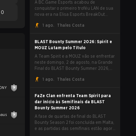
A BC.Game Esports acabou de
conquistar o primeiro troféu LAN de sua
0
nova era na Elisa Esports BreakOut
Series 1, e isso veio contra uma
1 ago.
Thales Costa
oposição forte. O roster revigorado
passou por cima da competição,
encerrando a campanha com cinco
BLAST Bounty Summer 2026: Spirit e
vitórias seguidas e uma varrida limpa de
MOUZ Lutam pelo Título
2-0 na final.
A Team Spirit e a MOUZ vão se enfrentar
neste domingo, 2 de agosto, na Grande
Final do BLAST Bounty Summer 2026,
em Attard, Malta, fechando um torneio
1 ago.
Thales Costa
que já entregou várias surpresas pelo
caminho.
ONY
FaZe Clan enfrenta Team Spirit para
dar início às Semifinais da BLAST
Bounty Summer 2026
haus
A fase de quartas de final do BLAST
Bounty Season 2 foi concluída em Malta,
e as partidas das semifinais estão agora
definidas para sábado, 1º de agosto.