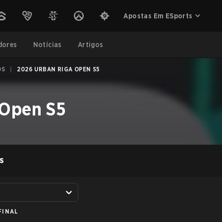
Apostas Em ESports
dores
Notícias
Artigos
OS
|
2026 URBAN RIGA OPEN S5
 Open S5
S
FINAL