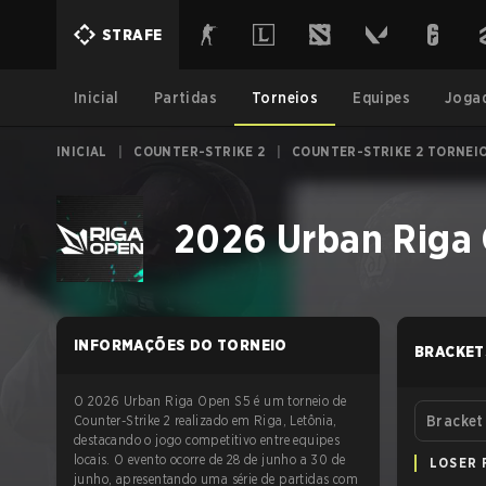
STRAFE
Inicial
Partidas
Torneios
Equipes
Joga
INICIAL
|
COUNTER-STRIKE 2
|
COUNTER-STRIKE 2 TORNEI
2026 Urban Riga
INFORMAÇÕES DO TORNEIO
BRACKET
O 2026 Urban Riga Open S5 é um torneio de
Counter-Strike 2 realizado em Riga, Letônia,
Bracket
destacando o jogo competitivo entre equipes
locais. O evento ocorre de 28 de junho a 30 de
LOSER 
junho, apresentando uma série de partidas com