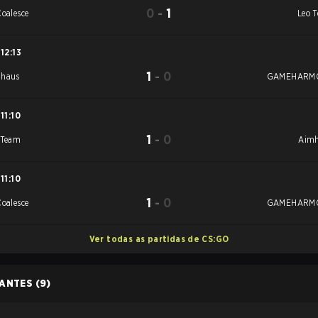
0
-
1
Coalesce
Leo 
12:13
1
-
0
haus
GAMEHARM
11:10
1
-
0
 Team
Aim
11:10
1
-
0
Coalesce
GAMEHARM
Ver todas as partidas de CS:GO
PANTES
(9)