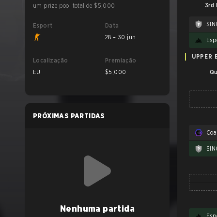
3rd 
um prize pool total de $5,000.
SIN
Esport
Data
28 – 30 jun.
Esp
UPPER 
Localização
Premiação
EU
$5,000
Qu
PRÓXIMAS PARTIDAS
Coa
SIN
Nenhuma partida
Esp