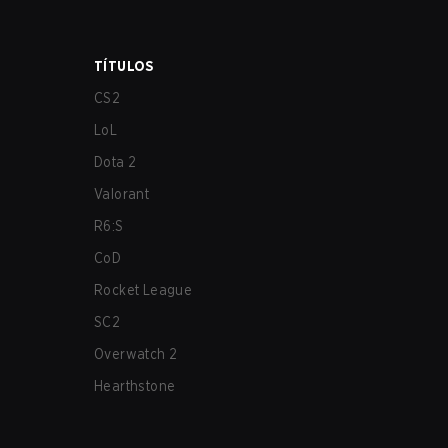
TÍTULOS
CS2
LoL
Dota 2
Valorant
R6:S
CoD
Rocket League
SC2
Overwatch 2
Hearthstone