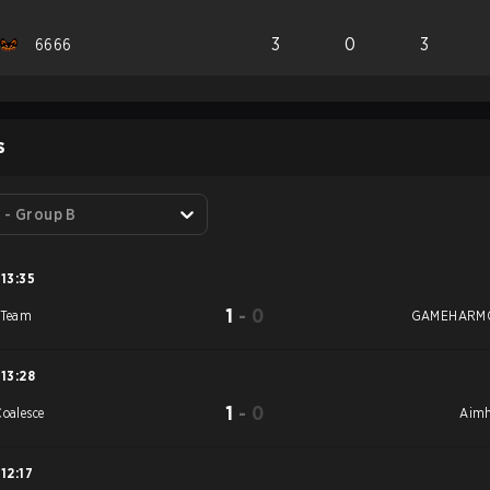
3
0
3
6666
S
 - Group B
13:35
1
-
0
 Team
GAMEHARM
13:28
1
-
0
Coalesce
Aim
12:17