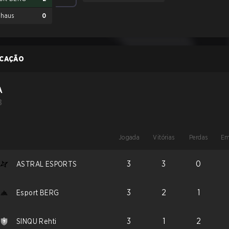
haus
0
ICAÇÃO
A
B
Jogada
Vitórias
Perdas
Em
3
3
0
ASTRAL ESPORTS
3
2
1
Esport BERG
3
1
2
SINQU Rehti