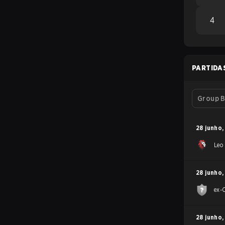
4
PARTIDA
Group B
28 junho
,
Leo
28 junho
,
ex-
28 junho
,