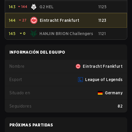
143
⏷
144
G2 HEL
1125
144
⏷
27
Eintracht Frankfurt
1123
145
⏷
0
HANJIN BRION Challengers
1121
INFORMACIÓN DEL EQUIPO
Nombre
Eintracht Frankfurt
Esport
League of Legends
Situado en
Germany
Seguidores
82
PRÓXIMAS PARTIDAS