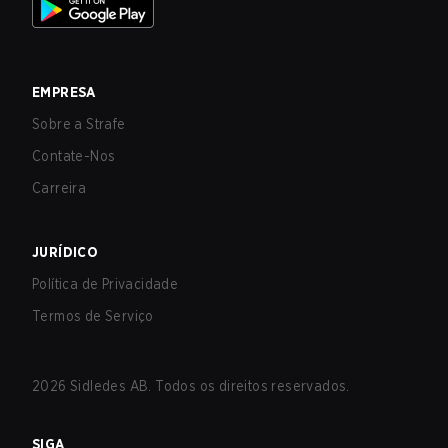
EMPRESA
Sobre a Strafe
Contate-Nos
Carreira
JURÍDICO
Política de Privacidade
Termos de Serviço
2026
Sidledes AB. Todos os direitos reservados.
SIGA