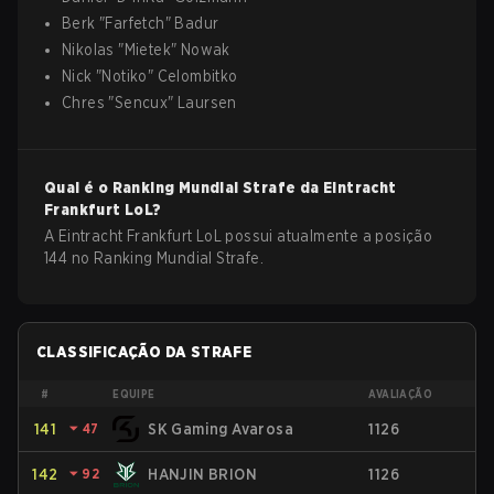
Berk
"
Farfetch
"
Badur
Nikolas
"
Mietek
"
Nowak
Nick
"
Notiko
"
Celombitko
Chres
"
Sencux
"
Laursen
Qual é o Ranking Mundial Strafe da
Eintracht
Frankfurt
LoL
?
A Eintracht Frankfurt LoL possui atualmente a posição
144 no Ranking Mundial Strafe.
CLASSIFICAÇÃO DA STRAFE
#
EQUIPE
AVALIAÇÃO
141
⏷
47
SK Gaming Avarosa
1126
142
⏷
92
HANJIN BRION
1126