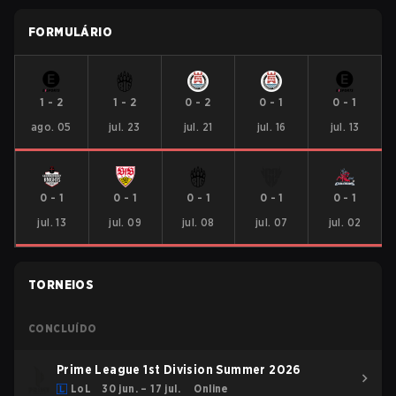
FORMULÁRIO
1
-
2
1
-
2
0
-
2
0
-
1
0
-
1
ago. 05
jul. 23
jul. 21
jul. 16
jul. 13
0
-
1
0
-
1
0
-
1
0
-
1
0
-
1
jul. 13
jul. 09
jul. 08
jul. 07
jul. 02
TORNEIOS
CONCLUÍDO
Prime League 1st Division Summer 2026
LoL
30 jun. – 17 jul.
Online