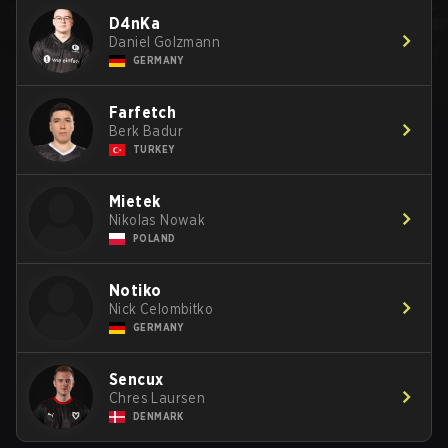
D4nKa
Daniel Golzmann
GERMANY
Farfetch
Berk Badur
TURKEY
Mietek
Nikolas Nowak
POLAND
Notiko
Nick Celombitko
GERMANY
Sencux
Chres Laursen
DENMARK