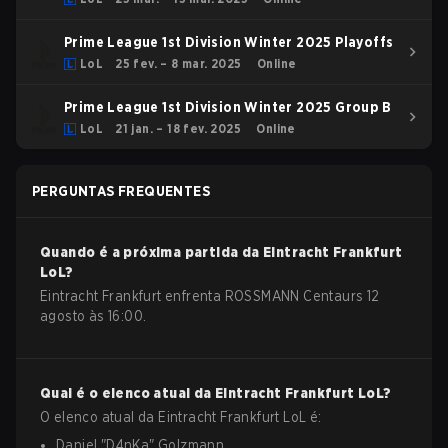
Prime League 1st Division Winter 2025 Playoffs
LoL
25 fev. – 8 mar. 2025
Online
Prime League 1st Division Winter 2025 Group B
LoL
21 jan. – 18 fev. 2025
Online
PERGUNTAS FREQUENTES
Quando é a próxima partida da
Eintracht Frankfurt
LoL
?
Eintracht Frankfurt enfrenta ROSSMANN Centaurs 12
agosto às 16:00.
Qual é o elenco atual da
Eintracht Frankfurt
LoL
?
O elenco atual da
Eintracht Frankfurt
LoL
é:
Daniel
"
D4nKa
"
Golzmann