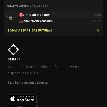
QUARTA-FEIRA
–
12 AGOSTO
Eintracht Frankfurt
1
votar
16
00
ROSSMANN Centaurs
2
votos
TODAS AS PARTIDAS FUTURAS
STRAFE
A experiência nº1 dos fãs de eSports na web e em
dispositivos móveis.
Strafe, tudo em eSports