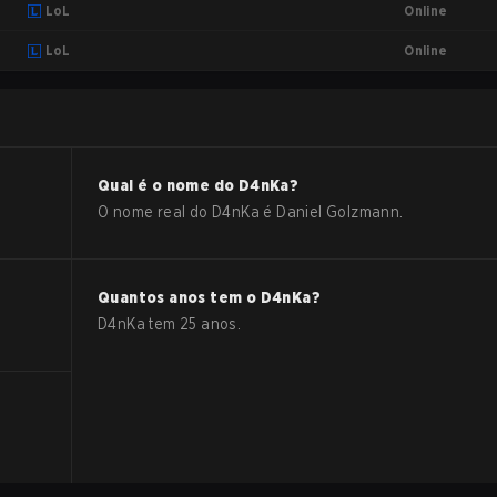
Online
LoL
Online
LoL
Qual é o nome do
D4nKa
?
O nome real do
D4nKa
é
Daniel Golzmann
.
Quantos anos tem o
D4nKa
?
D4nKa
tem
25
anos.