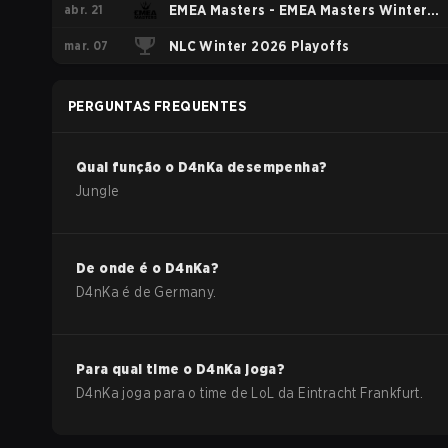
abr. 21
League 1st Division Spring 2026
EMEA Masters - EMEA Masters Winter
mar. 07
2026
NLC Winter 2026 Playoffs
PERGUNTAS FREQUENTES
Qual função o
D4nKa
desempenha?
Jungle
De onde é o
D4nKa
?
D4nKa
é de
Germany
.
Para qual time o
D4nKa
joga?
D4nKa
joga para o time de
LoL
da
Eintracht Frankfurt
.