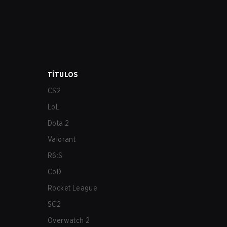
TÍTULOS
CS2
LoL
Dota 2
Valorant
R6:S
CoD
Rocket League
SC2
Overwatch 2