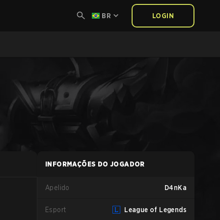
BR
LOGIN
INFORMAÇÕES DO JOGADOR
Apelido
D4nKa
Esport
League of Legends