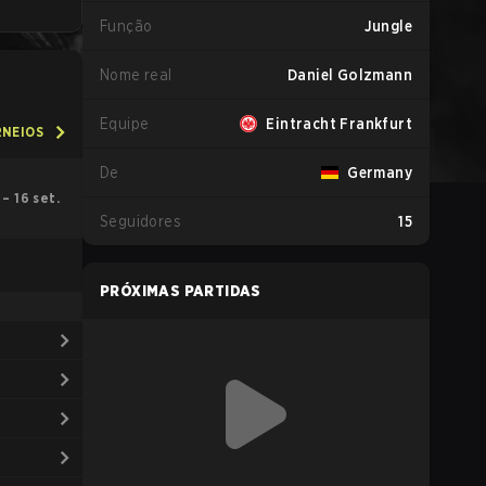
Função
Jungle
Nome real
Daniel Golzmann
Equipe
Eintracht Frankfurt
RNEIOS
De
Germany
. – 16 set.
Seguidores
15
PRÓXIMAS PARTIDAS