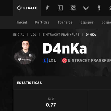
STRAFE
Inicial
Partidas
Torneios
Equipes
Joga
INICIAL
|
LOL
|
EINTRACHT FRANKFURT
|
D4NKA
D4nKa
LOL
EINTRACHT FRANKFU
ESTATISTICAS
K/D
0.77