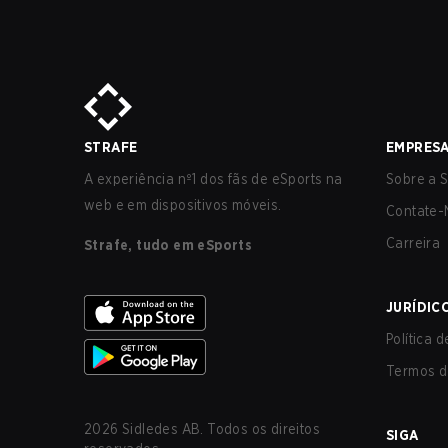
STRAFE
EMPRES
A experiência nº1 dos fãs de eSports na
Sobre a S
web e em dispositivos móveis.
Contate-
Carreira
Strafe, tudo em eSports
JURÍDIC
Política 
Termos d
2026
Sidledes AB. Todos os direitos
SIGA