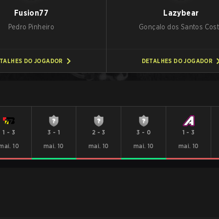
Fusion77
Lazybear
Pedro Pinheiro
Gonçalo dos Santos Cos
TALHES DO JOGADOR
DETALHES DO JOGADOR
1
-
3
3
-
1
2
-
3
3
-
0
1
-
3
mai. 10
mai. 10
mai. 10
mai. 10
mai. 10