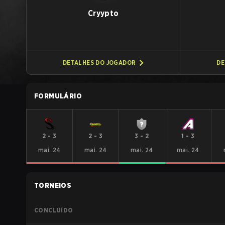
Cryypto
DETALHES DO JOGADOR
DE
FORMULÁRIO
2
-
3
2
-
3
3
-
2
1
-
3
mai. 24
mai. 24
mai. 24
mai. 24
TORNEIOS
CONCLUÍDO