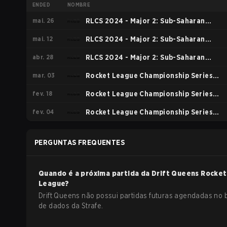
ENDED
NOMBRE
mai. 26
RLCS 2024 - Major 2: Sub-Saharan
mai. 12
Africa Open Qualifier 6
RLCS 2024 - Major 2: Sub-Saharan
abr. 28
Africa Open Qualifier 5
RLCS 2024 - Major 2: Sub-Saharan
mar. 03
Africa Open Qualifier 4
Rocket League Championship Series
fev. 18
2024 - Major 1: SSA Open Qualifier 3
Rocket League Championship Series
fev. 04
2024 - World Championship Major 1 SSA
Rocket League Championship Series
Qualifier 2
2024 - World Championship Major 1 SSA
PERGUNTAS FREQUENTES
Q1
Quando é a próxima partida da
Drift Queens
Rocket
League
?
Drift Queens não possui partidas futuras agendadas no
de dados da Strafe.