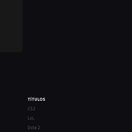
TÍTULOS
CS2
LoL
Dota 2