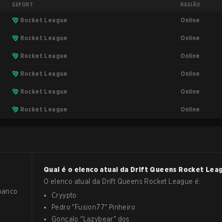
ESPORT
REGIÃO
Online
Rocket League
Online
Rocket League
Online
Rocket League
Online
Rocket League
Online
Rocket League
Online
Rocket League
Qual é o elenco atual da
Drift Queens
Rocket Lea
O elenco atual da
Drift Queens
Rocket League
é:
 banco
Cryypto
Pedro
"
Fusion77
"
Pinheiro
Gonçalo
"
Lazybear
"
dos