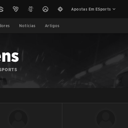
Apostas Em ESports
dores
Notícias
Artigos
ens
ESPORTS