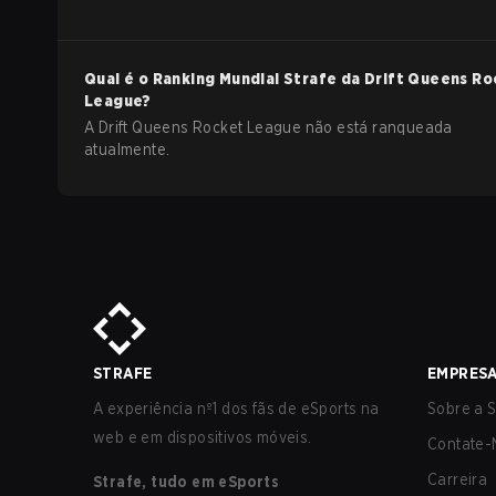
Qual é o Ranking Mundial Strafe da
Drift Queens
Ro
League
?
A Drift Queens Rocket League não está ranqueada
atualmente.
STRAFE
EMPRES
A experiência nº1 dos fãs de eSports na
Sobre a S
web e em dispositivos móveis.
Contate-
Carreira
Strafe, tudo em eSports