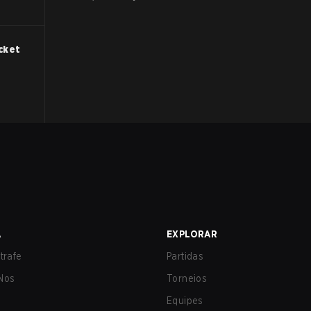
cket
A
EXPLORAR
trafe
Partidas
Nos
Torneios
Equipes