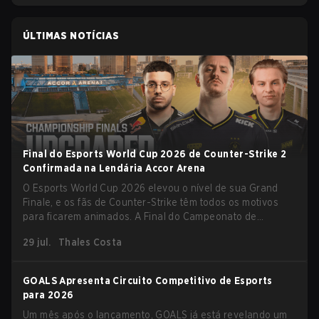
ÚLTIMAS NOTÍCIAS
Final do Esports World Cup 2026 de Counter-Strike 2
Confirmada na Lendária Accor Arena
O Esports World Cup 2026 elevou o nível de sua Grand
Finale, e os fãs de Counter-Strike têm todos os motivos
para ficarem animados. A Final do Campeonato de
Counter-Strike 2 do torneio será realizada na histórica
29 jul.
Thales Costa
Accor Arena de Paris, marcando o capítulo final do maior
evento de esports do mundo.
GOALS Apresenta Circuito Competitivo de Esports
para 2026
Um mês após o lançamento, GOALS já está revelando um