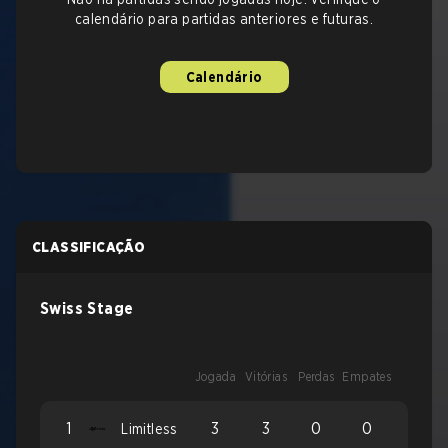
calendário para partidas anteriores e futuras.
Calendário
CLASSIFICAÇÃO
Swiss Stage
Jogada
Vitórias
Perdas
Empates
1
3
3
0
0
Limitless