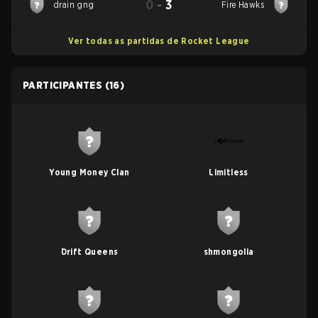
0
-
3
drain gng
Fire Hawks
Ver todas as partidas de Rocket League
PARTICIPANTES
(16)
Young Money Clan
Limitless
Drift Queens
shmongolia