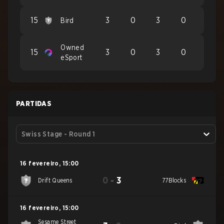
15
3
0
3
0
Bird
Owned
15
3
0
3
0
eSport
PARTIDAS
Swiss Stage - Round 1
16 fevereiro
,
15:00
0
-
3
Drift Queens
77Blocks
16 fevereiro
,
15:00
Sesame Street