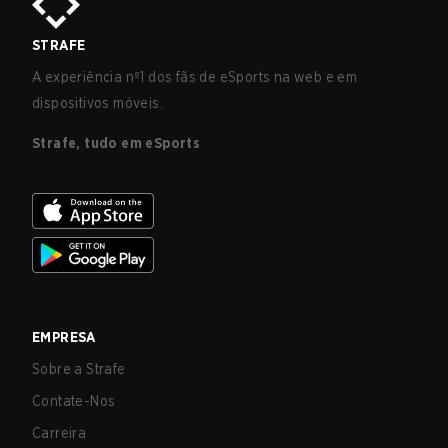
STRAFE
A experiência nº1 dos fãs de eSports na web e em
dispositivos móveis.
Strafe, tudo em eSports
EMPRESA
Sobre a Strafe
Contate-Nos
Carreira