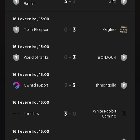
3
-
2
Bird
Ballers
16 fevereiro
,
15:00
0
-
3
Team Floeppa
Orgless
16 fevereiro
,
15:00
0
-
3
World of tanks
BONJOUR
16 fevereiro
,
15:00
2
-
3
Owned eSport
shmongolia
16 fevereiro
,
15:00
White Rabbit
3
-
0
Limitless
Gaming
16 fevereiro
,
15:00