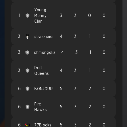
Young
1
3
3
0
0
Money
Clan
3
4
3
1
0
straskibidi
3
4
3
1
0
shmongolia
Drift
3
4
3
1
0
Queens
6
5
3
2
0
BONJOUR
Fire
6
5
3
2
0
Hawks
6
5
3
2
0
77Blocks