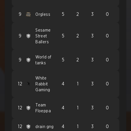
9
5
2
3
0
Orgless
Sesame
9
5
2
3
0
Street
Ballers
World of
9
5
2
3
0
tanks
White
12
4
1
3
0
Rabbit
Gaming
Team
12
4
1
3
0
Floeppa
12
4
1
3
0
drain gng