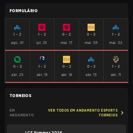
FORMULÁRIO
1
-
2
1
-
2
0
-
2
0
-
2
1
-
2
ago. 01
jul. 25
mai. 17
mai. 09
mai. 02
0
-
2
1
-
2
0
-
2
0
-
2
1
-
2
abr. 25
abr. 19
abr. 16
abr. 15
abr. 11
TORNEIOS
EM
VER TODOS EM ANDAMENTO ESPORTS
ANDAMENTO
TORNEIOS
LCS Summer 2026