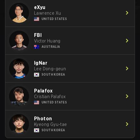
eXyu
Lawrence Xu
UNITED STATES
FBI
Victor Huang
AUSTRALIA
IgNar
Lee Dong-geun
SOUTH KOREA
Palafox
Cristian Palafox
UNITED STATES
Photon
Kyeong Gyu-tae
SOUTH KOREA