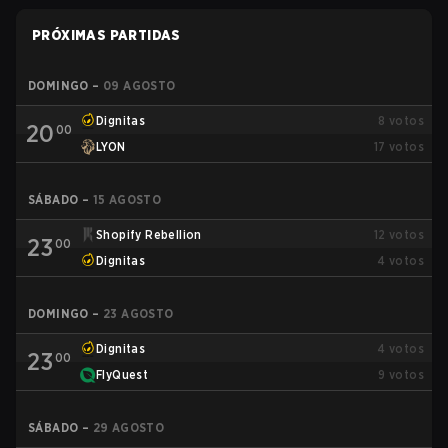
PRÓXIMAS PARTIDAS
DOMINGO
–
09 AGOSTO
Dignitas
8
votos
20
00
LYON
17
votos
SÁBADO
–
15 AGOSTO
Shopify Rebellion
12
votos
23
00
Dignitas
4
votos
DOMINGO
–
23 AGOSTO
Dignitas
4
votos
23
00
FlyQuest
9
votos
SÁBADO
–
29 AGOSTO