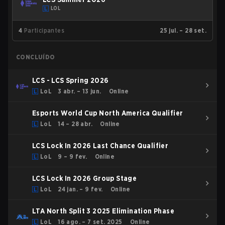
LOL
4
Participantes
25 jul. – 28 set.
CONCLUÍDO
LCS - LCS Spring 2026
LoL
3 abr. – 13 jun.
Online
Esports World Cup North America Qualifier
LoL
14 – 28 abr.
Online
LCS Lock In 2026 Last Chance Qualifier
LoL
9 – 9 fev.
Online
LCS Lock In 2026 Group Stage
LoL
24 jan. – 9 fev.
Online
LTA North Split 3 2025 Elimination Phase
LoL
16 ago. – 7 set. 2025
Online