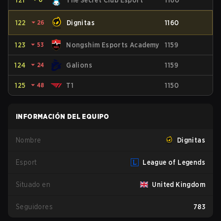
121
The Secret Club Esport
1160
122
⏷
26
Dignitas
1160
123
⏷
53
Nongshim Esports Academy
1159
124
⏷
24
Galions
1159
125
⏷
48
T1
1150
INFORMACIÓN DEL EQUIPO
Nombre
Dignitas
Esport
League of Legends
Situado en
United Kingdom
Seguidores
783