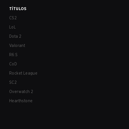
TÍTULOS
CS2
LoL
Dota 2
Valorant
R6:S
CoD
Rocket League
SC2
Overwatch 2
Hearthstone