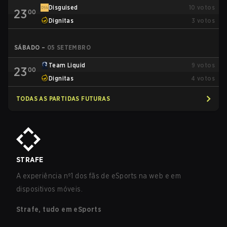
Disguised
10
votos
23
00
Dignitas
3
votos
SÁBADO
–
05 SETEMBRO
Team Liquid
9
votos
23
00
Dignitas
4
votos
TODAS AS PARTIDAS FUTURAS
STRAFE
A experiência nº1 dos fãs de eSports na web e em
dispositivos móveis.
Strafe, tudo em eSports