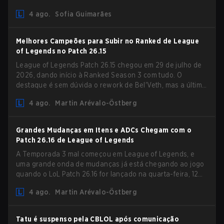
Diretrizes de Competições Comunitárias. As mudanças
4 ago.
Sofia Guimarães
removem várias restrições desatualizadas.
Melhores Campeões para Subir no Ranked de League
of Legends no Patch 26.15
League of Legends Patch 26.15 chegou em 29 de julho de
2026, dando início à Ranked Season 3 com tudo. O
destaque é sem dúvida o rework de Bel'Veth, mas a última
atualização também trouxe algumas mudanças
4 ago.
Martin Arévalo-Östberg
necessárias em picks que estavam overperforming. Com
um ranked slate fresco e um meta em mudança, aqui estão
os melhores campeões para subir no ranked no LoL Patch
Grandes Mudanças em Itens e ADCs Chegam com o
26.15.
Patch 26.16 de League of Legends
A Temporada 3 mal começou em League of Legends, e
uma grande onda de mudanças já está chegando ao jogo
quando o LoL Patch 26.16 for lançado na quarta-feira, 12
de agosto. Entre os destaques do novo patch estarão
4 ago.
Martin Arévalo-Östberg
mudanças em Resistência Mágica (MR) para praticamente
todos os ADCs do jogo, na tentativa de lidar com o
aumento de magos na Bot Lane. Mas não é só isso! Além
Tatu é suspenso pela CBLOL após comunicação