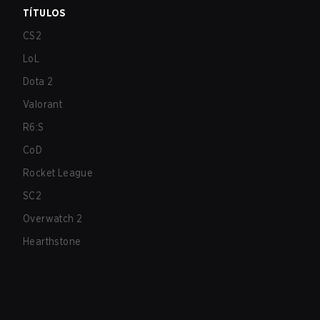
TÍTULOS
CS2
LoL
Dota 2
Valorant
R6:S
CoD
Rocket League
SC2
Overwatch 2
Hearthstone