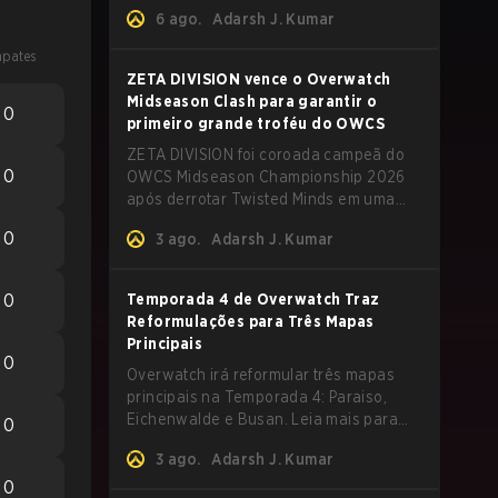
Tank. Leia mais para mais detalhes.
6 ago.
Adarsh J. Kumar
pates
ZETA DIVISION vence o Overwatch
Midseason Clash para garantir o
0
primeiro grande troféu do OWCS
ZETA DIVISION foi coroada campeã do
0
OWCS Midseason Championship 2026
após derrotar Twisted Minds em uma
emocionante Grand Final no formato
0
3 ago.
Adarsh J. Kumar
first-to-four.
0
Temporada 4 de Overwatch Traz
Reformulações para Três Mapas
Principais
0
Overwatch irá reformular três mapas
principais na Temporada 4: Paraiso,
Eichenwalde e Busan. Leia mais para
0
saber sobre as mudanças nos mapas.
3 ago.
Adarsh J. Kumar
0