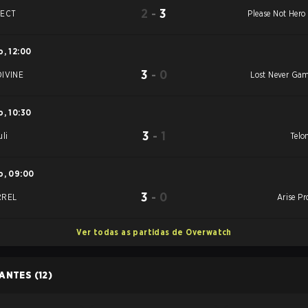
2
-
3
JECT
Please Not Hero
o
,
12:00
3
-
0
IVINE
Lost Never Ga
o
,
10:30
3
-
1
uli
Telo
o
,
09:00
3
-
0
RREL
Arise Pr
Ver todas as partidas de Overwatch
PANTES
(12)