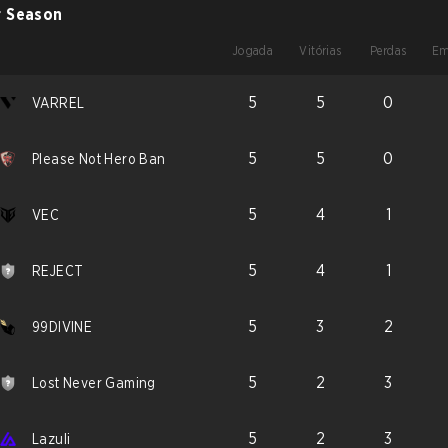
r Season
Jogada
Vitórias
Perdas
Em
5
5
0
VARREL
5
5
0
Please Not Hero Ban
5
4
1
VEC
5
4
1
REJECT
5
3
2
99DIVINE
5
2
3
Lost Never Gaming
5
2
3
Lazuli