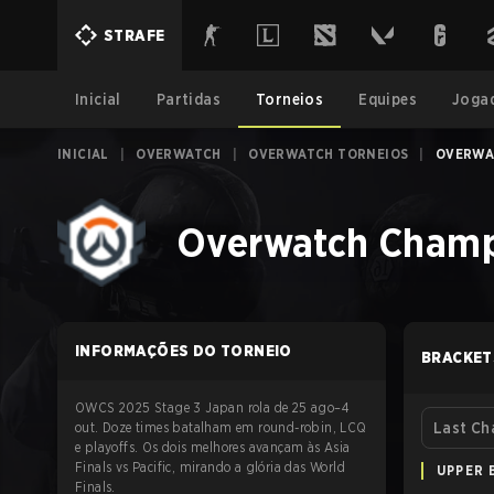
STRAFE
Inicial
Partidas
Torneios
Equipes
Joga
INICIAL
|
OVERWATCH
|
OVERWATCH TORNEIOS
|
OVERWAT
Overwatch Champi
INFORMAÇÕES DO TORNEIO
BRACKET
OWCS 2025 Stage 3 Japan rola de 25 ago–4
out. Doze times batalham em round-robin, LCQ
Last Ch
e playoffs. Os dois melhores avançam às Asia
Finals vs Pacific, mirando a glória das World
UPPER 
Finals.