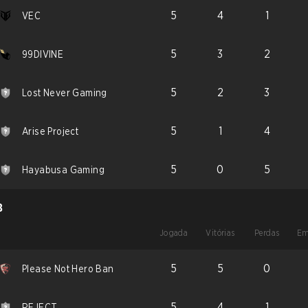
5
4
1
VEC
5
3
2
99DIVINE
5
2
3
Lost Never Gaming
5
1
4
Arise Project
5
0
5
Hayabusa Gaming
B
Jogada
Vitórias
Perdas
Em
5
5
0
Please Not Hero Ban
5
4
1
REJECT