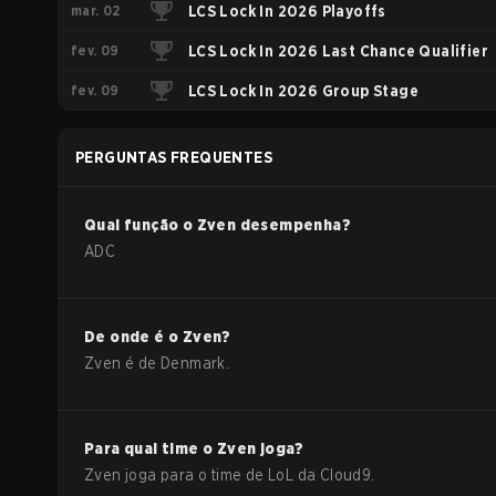
mar. 02
LCS Lock In 2026 Playoffs
fev. 09
LCS Lock In 2026 Last Chance Qualifier
fev. 09
LCS Lock In 2026 Group Stage
PERGUNTAS FREQUENTES
Qual função o
Zven
desempenha?
ADC
De onde é o
Zven
?
Zven
é de
Denmark
.
Para qual time o
Zven
joga?
Zven
joga para o time de
LoL
da
Cloud9
.