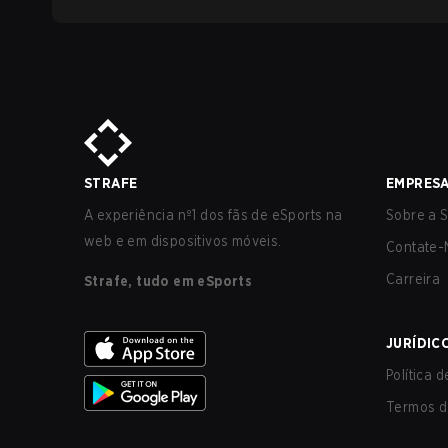
STRAFE
EMPRES
A experiência nº1 dos fãs de eSports na
Sobre a S
web e em dispositivos móveis.
Contate-
Carreira
Strafe, tudo em eSports
JURÍDIC
Política 
Termos d