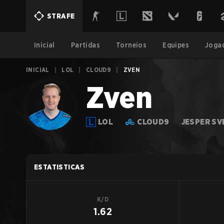
STRAFE
Inicial
Partidas
Torneios
Equipes
Joga
INICIAL
|
LOL
|
CLOUD9
|
ZVEN
Zven
LOL
CLOUD9
JESPER S
ESTATISTICAS
K/D
1.62