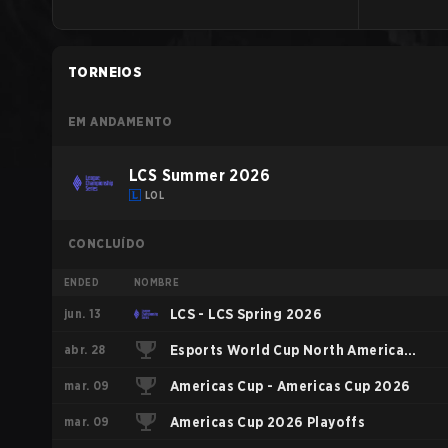
TORNEIOS
EM ANDAMENTO
LCS Summer 2026
LOL
CONCLUÍDO
ENDED
NOMBRE
jun. 13
LCS - LCS Spring 2026
abr. 28
Esports World Cup North America
mar. 09
Qualifier
Americas Cup - Americas Cup 2026
mar. 09
Americas Cup 2026 Playoffs