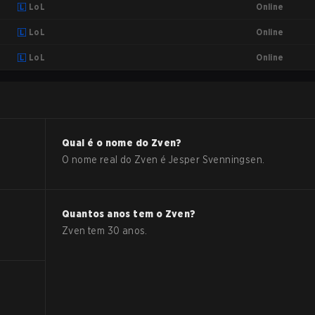
Online
LoL
Online
LoL
Online
LoL
Qual é o nome do
Zven
?
O nome real do
Zven
é
Jesper Svenningsen
.
Quantos anos tem o
Zven
?
Zven
tem
30
anos.