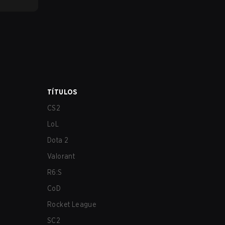
TÍTULOS
CS2
LoL
Dota 2
Valorant
R6:S
CoD
Rocket League
SC2