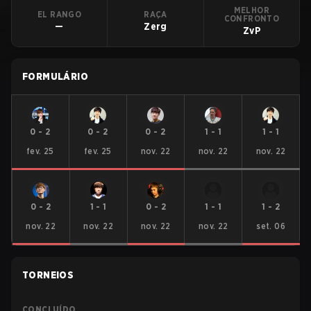
MELHOR
EL RANGO
RAÇA
CONFRONTO
—
Zerg
ZvP
FORMULÁRIO
0
-
2
0
-
2
0
-
2
1
-
1
1
-
1
fev. 25
fev. 25
nov. 22
nov. 22
nov. 22
0
-
2
1
-
1
0
-
2
1
-
1
1
-
2
nov. 22
nov. 22
nov. 22
nov. 22
set. 06
TORNEIOS
CONCLUÍDO