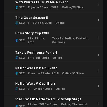
WCS Winter EU 2019 Main Event
SC2
31 jan. – 23 mar. 2019
Online/Offline
Ting Open Season 5
SC2
6 – 30 dez. 2018
Online
HomeStory Cup XVIII
22 – 25 nov.
TaKeTV Sudios, Krefeld,
SC2
2018
Germany
TaKe's Penthouse Party 4
SC2
5 – 7 out. 2018
Online
NationWars V Main Event
SC2
21 mar. – 22 abr. 2018
Online/Offline
NationWars V Qualifiers
SC2
21 – 24 mar. 2018
Online
StarCraft II: NationWars IV Group Stage
22 dez. 2016 – 6 jan.
Online, The World
SC2