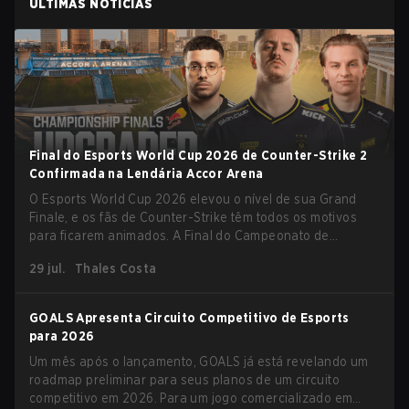
ÚLTIMAS NOTÍCIAS
Final do Esports World Cup 2026 de Counter-Strike 2
Confirmada na Lendária Accor Arena
O Esports World Cup 2026 elevou o nível de sua Grand
Finale, e os fãs de Counter-Strike têm todos os motivos
para ficarem animados. A Final do Campeonato de
Counter-Strike 2 do torneio será realizada na histórica
29 jul.
Thales Costa
Accor Arena de Paris, marcando o capítulo final do maior
evento de esports do mundo.
GOALS Apresenta Circuito Competitivo de Esports
para 2026
Um mês após o lançamento, GOALS já está revelando um
roadmap preliminar para seus planos de um circuito
competitivo em 2026. Para um jogo comercializado em