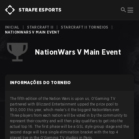
STRAFE ESPORTS
INICIAL
|
STARCRAFT II
|
STARCRAFT II TORNEIOS
|
NATIONWARS V MAIN EVENT
NationWars V Main Event
INFORMAÇÕES DO TORNEIO
The fifth edition of the Nation Wars is upon us, O'Gaming TV
partnered with Blizzard Entertainment upped the prize pool to
$50,000 this year, which make's it the biggest NationWars ever.
Three players from each nation will be voted in by the community to
represent their country and will then play qualifiers to get into the
actual top 16. The first phase will be a GSL style group stage and the
second stage will be a single elimination bracket with the top 4
played live in the O'Gaming TV studios in Paris.