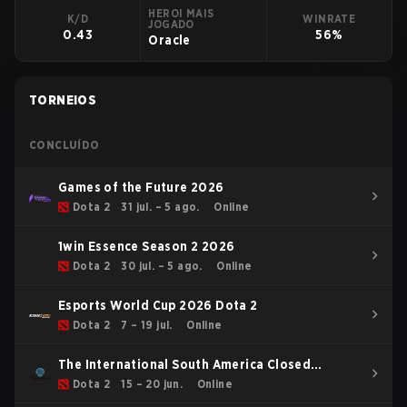
HEROI MAIS
K/D
WINRATE
JOGADO
0.43
56%
Oracle
TORNEIOS
CONCLUÍDO
Games of the Future 2026
Dota 2
31 jul. – 5 ago.
Online
1win Essence Season 2 2026
Dota 2
30 jul. – 5 ago.
Online
Esports World Cup 2026 Dota 2
Dota 2
7 – 19 jul.
Online
The International South America Closed
Qualifier
Dota 2
15 – 20 jun.
Online