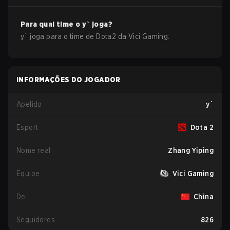
Para qual time o
y`
joga?
y`
joga para o time de
Dota2
da
Vici Gaming
.
INFORMAÇÕES DO JOGADOR
Apelido
y`
Esport
Dota 2
Nome real
Zhang Yiping
Equipe
Vici Gaming
De
China
Seguidores
826