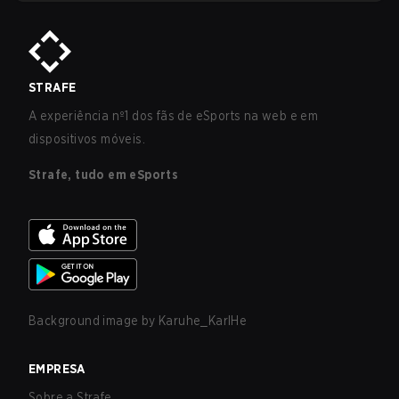
STRAFE
A experiência nº1 dos fãs de eSports na web e em
dispositivos móveis.
Strafe, tudo em eSports
Background image by
Karuhe_KarlHe
EMPRESA
Sobre a Strafe