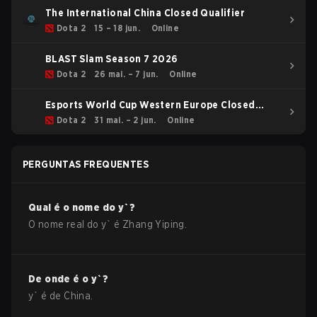
The International China Closed Qualifier
Dota 2
15 – 18 jun.
Online
BLAST Slam Season 7 2026
Dota 2
26 mai. – 7 jun.
Online
Esports World Cup Western Europe Closed
Qualifier
Dota 2
31 mai. – 2 jun.
Online
PERGUNTAS FREQUENTES
Qual é o nome do
y`
?
O nome real do
y`
é
Zhang Yiping
.
De onde é o
y`
?
y`
é de
China
.