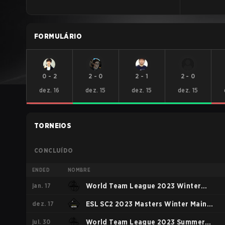
FORMULÁRIO
0
-
2
2
-
0
2
-
1
2
-
0
dez. 16
dez. 15
dez. 15
dez. 15
TORNEIOS
CONCLUÍDO
ENDED
NOMBRE
jan. 17
World Team League 2023 Winter
dez. 17
Code S
ESL SC2 2023 Masters Winter Main
jul. 30
Event
World Team League 2023 Summer