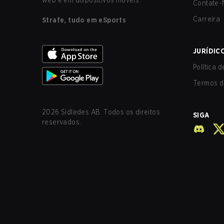
web e em dispositivos móveis.
Contate-
Carreira
Strafe, tudo em eSports
JURÍDIC
Política 
Termos d
2026
Sidledes AB. Todos os direitos
SIGA
reservados.