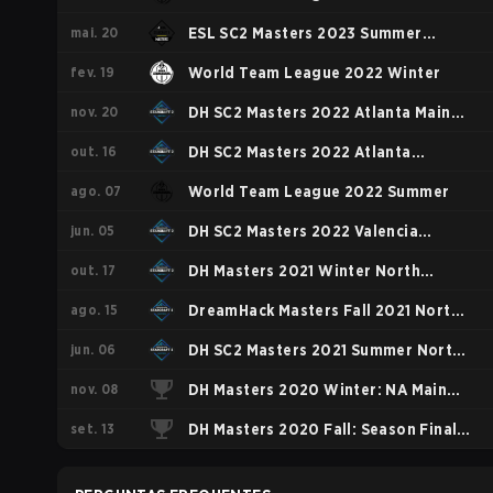
mai. 20
Code S
ESL SC2 Masters 2023 Summer
fev. 19
Regionals AM
World Team League 2022 Winter
nov. 20
DH SC2 Masters 2022 Atlanta Main
out. 16
Event
DH SC2 Masters 2022 Atlanta
ago. 07
Qualifiers NA
World Team League 2022 Summer
jun. 05
DH SC2 Masters 2022 Valencia
out. 17
Qualifiers NA
DH Masters 2021 Winter North
ago. 15
America
DreamHack Masters Fall 2021 North
jun. 06
America
DH SC2 Masters 2021 Summer North
nov. 08
America
DH Masters 2020 Winter: NA Main
set. 13
Event
DH Masters 2020 Fall: Season Finals
NA