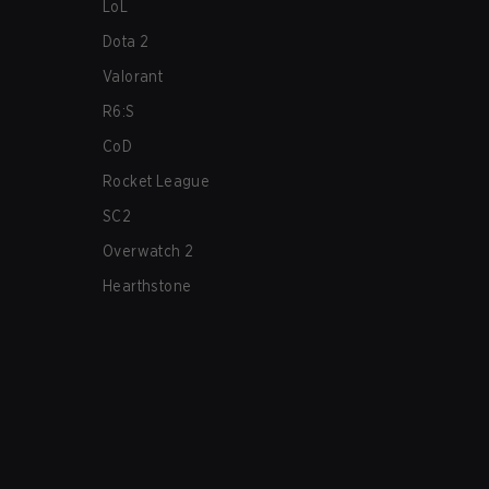
LoL
Dota 2
Valorant
R6:S
CoD
Rocket League
SC2
Overwatch 2
Hearthstone