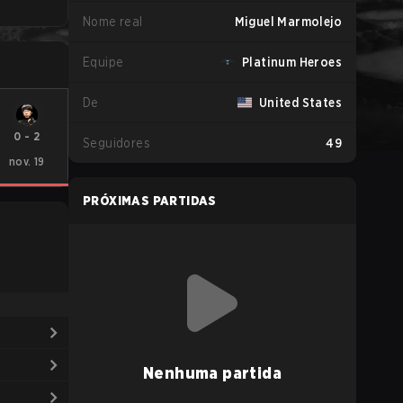
Nome real
Miguel Marmolejo
Equipe
Platinum Heroes
De
United States
0
-
2
Seguidores
49
nov. 19
PRÓXIMAS PARTIDAS
Nenhuma partida