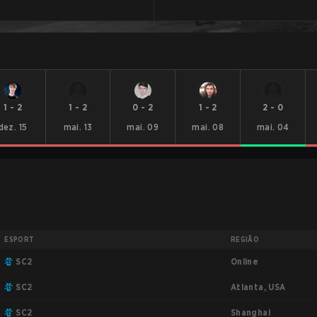
1
-
2
1
-
2
0
-
2
1
-
2
2
-
0
dez. 15
mai. 13
mai. 09
mai. 08
mai. 04
ESPORT
REGIÃO
Online
SC2
Atlanta, USA
SC2
Shanghai
SC2