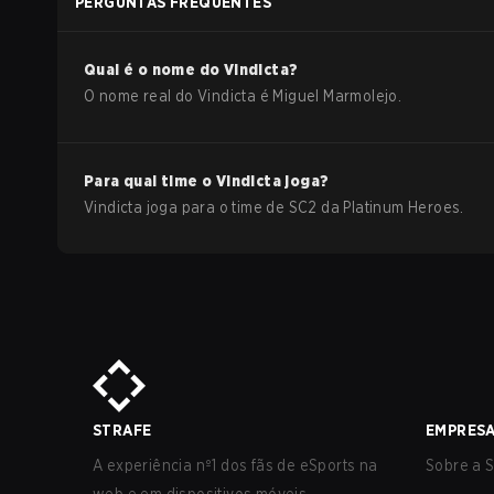
PERGUNTAS FREQUENTES
Qual é o nome do
Vindicta
?
O nome real do
Vindicta
é
Miguel Marmolejo
.
Para qual time o
Vindicta
joga?
Vindicta
joga para o time de
SC2
da
Platinum Heroes
.
STRAFE
EMPRES
A experiência nº1 dos fãs de eSports na
Sobre a S