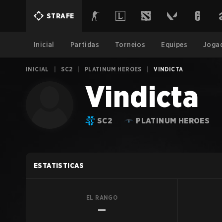
STRAFE
Inicial
Partidas
Torneios
Equipes
Joga
INICIAL
|
SC2
|
PLATINUM HEROES
|
VINDICTA
Vindicta
SC2
PLATINUM HEROES
ESTATISTICAS
EL RANGO
—