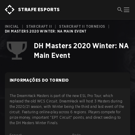
STRAFE ESPORTS
INICIAL
|
STARCRAFT II
|
STARCRAFT II TORNEIOS
|
DH MASTERS 2020 WINTER: NA MAIN EVENT
DH Masters 2020 Winter: NA
Main Event
INFORMAÇÕES DO TORNEIO
The DreamHack Masters is part of the new ESL Pro Tour, which
replaced the old WCS Circuit. DreamHack will host 3 Masters during
the 2020/21 season, with Winter being the third and last event of the
circuit. Featuring online-play across 6 regions. Players compete for
prize money, important "EPT Circuit" points, and direct seeding to
the DH Masters Winter Finals.