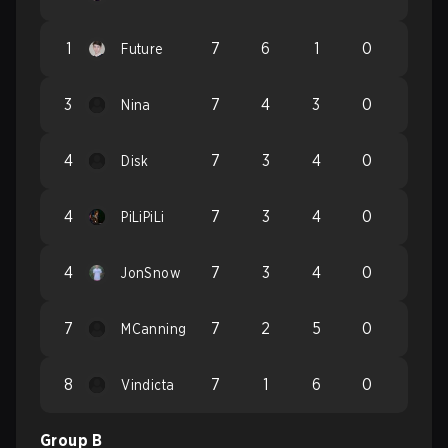
1
7
6
1
0
Future
3
7
4
3
0
Nina
4
7
3
4
0
Disk
4
7
3
4
0
PiLiPiLi
4
7
3
4
0
JonSnow
7
7
2
5
0
MCanning
8
7
1
6
0
Vindicta
Group B