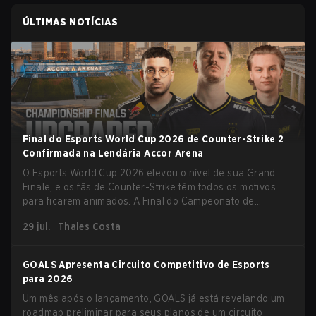
ÚLTIMAS NOTÍCIAS
Final do Esports World Cup 2026 de Counter-Strike 2
Confirmada na Lendária Accor Arena
O Esports World Cup 2026 elevou o nível de sua Grand
Finale, e os fãs de Counter-Strike têm todos os motivos
para ficarem animados. A Final do Campeonato de
Counter-Strike 2 do torneio será realizada na histórica
29 jul.
Thales Costa
Accor Arena de Paris, marcando o capítulo final do maior
evento de esports do mundo.
GOALS Apresenta Circuito Competitivo de Esports
para 2026
Um mês após o lançamento, GOALS já está revelando um
roadmap preliminar para seus planos de um circuito