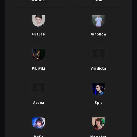
Future
JonSnow
PiLiPiLi
Vindicta
Asuna
Epic
MaSa
Namshar