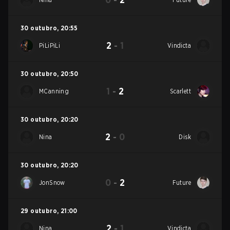
30 outubro
,
20:55
2
-
1
PiLiPiLi
Vindicta
30 outubro
,
20:50
1
-
2
MCanning
Scarlett
30 outubro
,
20:20
2
-
0
Nina
Disk
30 outubro
,
20:20
0
-
2
JonSnow
Future
29 outubro
,
21:00
2
-
1
Nina
Vindicta