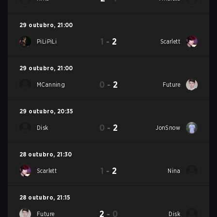
29 outubro
,
21:00
1
-
2
PiLiPiLi
Scarlett
29 outubro
,
21:00
0
-
2
MCanning
Future
29 outubro
,
20:35
0
-
2
Disk
JonSnow
28 outubro
,
21:30
1
-
2
Scarlett
Nina
28 outubro
,
21:15
2
-
0
Future
Disk