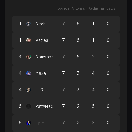
Jogada
Vitórias
Perdas
Empates
1
7
6
1
0
Neeb
1
7
6
1
0
Astrea
3
7
5
2
0
Namshar
4
7
3
4
0
MaSa
4
7
3
4
0
TLO
6
7
2
5
0
PattyMac
6
7
2
5
0
Epic