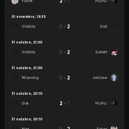
2
-
1
Future
PiLiPiLi
01 novembro
,
19:55
0
-
2
Vindicta
Disk
31 outubro
,
21:00
0
-
2
Vindicta
Scarlett
31 outubro
,
21:00
0
-
2
MCanning
JonSnow
31 outubro
,
20:10
2
-
1
Disk
PiLiPiLi
31 outubro
,
20:10
0
-
2
Nina
Future