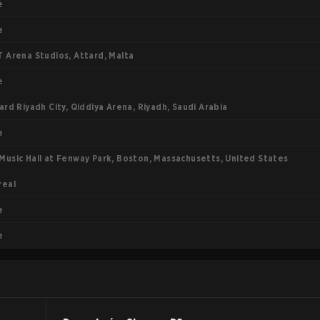
e
e
 Arena Studios, Attard, Malta
e
ard Riyadh City, Qiddiya Arena, Riyadh, Saudi Arabia
e
usic Hall at Fenway Park, Boston, Massachusetts, United States
real
e
e