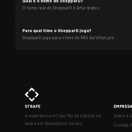
Qual é o nome do
ShepparD
?
O nome real do
ShepparD
é
Artur Ipatov
.
Para qual time o
ShepparD
joga?
ShepparD
joga para o time de
R6S
da
Virtus.pro
.
STRAFE
EMPRES
A experiência nº1 dos fãs de eSports na
Sobre a S
web e em dispositivos móveis.
Contate-