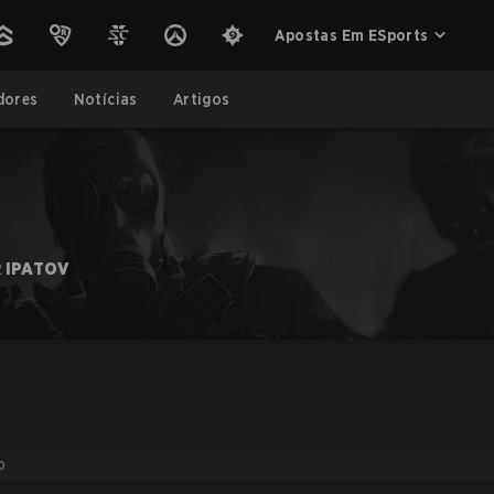
Apostas Em ESports
dores
Notícias
Artigos
 IPATOV
O