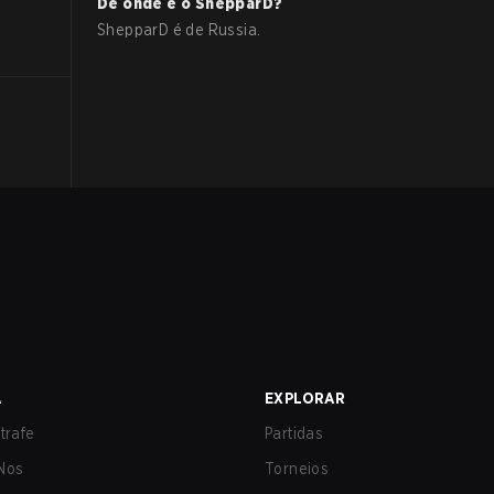
De onde é o
ShepparD
?
ShepparD
é de
Russia
.
A
EXPLORAR
trafe
Partidas
Nos
Torneios