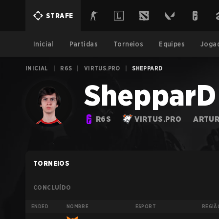
STRAFE
Inicial
Partidas
Torneios
Equipes
Joga
INICIAL
|
R6S
|
VIRTUS.PRO
|
SHEPPARD
ShepparD
R6S
VIRTUS.PRO
ARTUR
TORNEIOS
CONCLUÍDO
ENDED
NOMBRE
ESPORT
REGIÃ