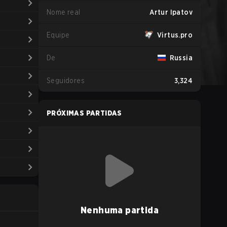
Nome real
Artur Ipatov
Equipe
Virtus.pro
De
Russia
Seguidores
3,324
PRÓXIMAS PARTIDAS
Nenhuma partida