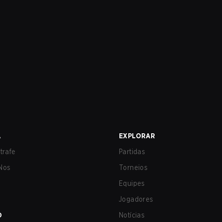
A
EXPLORAR
trafe
Partidas
Nos
Torneios
Equipes
Jogadores
O
Notícias