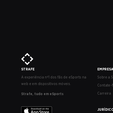
STRAFE
EMPRES
A experiência nº1 dos fãs de eSports na
Sobre a S
web e em dispositivos móveis.
Contate-
Carreira
Strafe, tudo em eSports
JURÍDIC