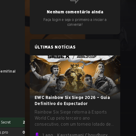
Nenhum comentário ainda
Faça login e seja o primeiro a iniciar a
conversa!
ÚLTIMAS NOTÍCIAS
Semifinal
LB Final
EWC Rainbow Six Siege 2026 – Guia
Definitivo do Espectador
Rainbow Six Siege retorna à Esports
World Cup pelo terceiro ano
Secret
2
G2 Esports
2
consecutivo, com um torneio lotado de
$2,000,000 USD e a qualificação para o
s.pro
0
Team Secret
0
1 ago.
Kaustavmani Choudhury