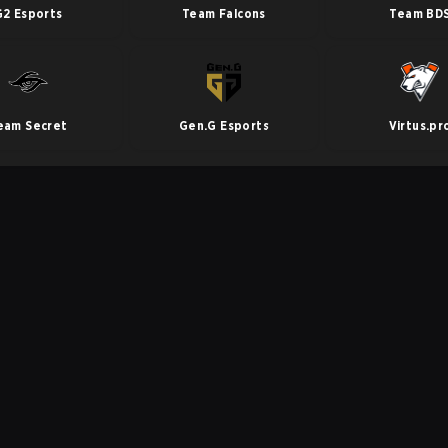
G2 Esports
Team Falcons
Team BD
eam Secret
Gen.G Esports
Virtus.pr