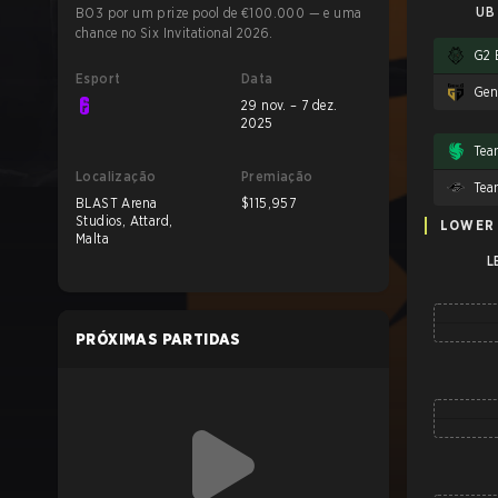
UB 
BO3 por um prize pool de €100.000 — e uma
chance no Six Invitational 2026.
G2 
Esport
Data
Gen
29 nov. – 7 dez.
2025
Tea
Localização
Premiação
Tea
BLAST Arena
$115,957
Studios, Attard,
LOWER
Malta
L
PRÓXIMAS PARTIDAS