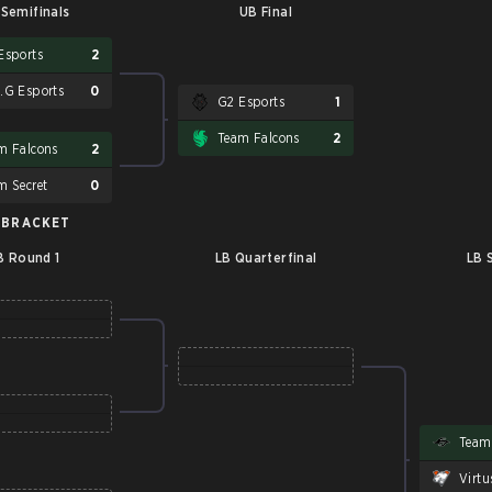
Semifinals
UB Final
Esports
2
.G Esports
0
G2 Esports
1
Team Falcons
2
m Falcons
2
m Secret
0
 BRACKET
B Round 1
LB Quarterfinal
LB 
Team 
Virtu