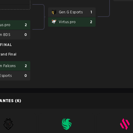
Gen.G Esports
1
Virtus.pro
2
tus.pro
2
m BDS
0
FINAL
rand Final
m Falcons
2
Esports
0
PANTES
(6)