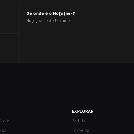
De onde é o
No[o]ne-
?
No[o]ne-
é de
Ukraine
.
A
EXPLORAR
trafe
Partidas
Nos
Torneios