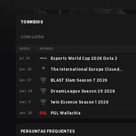
TORNEIOS
CONCLUÍDO
ENDED
NOMBRE
jul. 19
Esports World Cup 2026 Dota 2
jun. 28
The International Europe Closed
jun. 07
Qualifier
BLAST Slam Season 7 2026
mai. 24
DreamLeague Season 29 2026
mai. 11
1win Essence Season 1 2026
abr. 26
PGL Wallachia
PERGUNTAS FREQUENTES