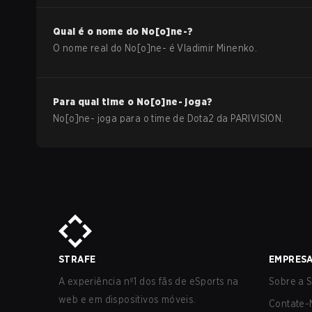
Qual é o nome do
No[o]ne-
?
O nome real do
No[o]ne-
é
Vladimir Minenko
.
Para qual time o
No[o]ne-
joga?
No[o]ne-
joga para o time de
Dota2
da
PARIVISION
.
STRAFE
EMPRES
A experiência nº1 dos fãs de eSports na
Sobre a S
web e em dispositivos móveis.
Contate-