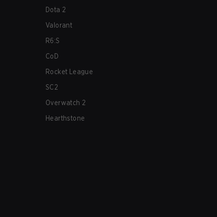
Dota 2
Valorant
R6:S
CoD
Rocket League
SC2
Overwatch 2
Hearthstone