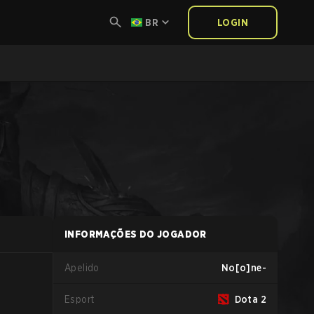
BR
LOGIN
INFORMAÇÕES DO JOGADOR
Apelido
No[o]ne-
Esport
Dota 2