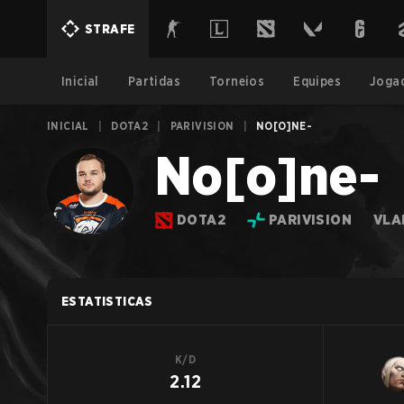
STRAFE
Inicial
Partidas
Torneios
Equipes
Joga
INICIAL
|
DOTA2
|
PARIVISION
|
NO[O]NE-
No[o]ne-
DOTA2
PARIVISION
VLA
ESTATISTICAS
K/D
2.12