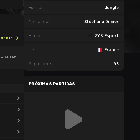
Função
Jungle
Nome real
Stéphane Dimier
Equipe
ZYB Esport
RNEIOS
De
France
. – 14 set.
Seguidores
98
PRÓXIMAS PARTIDAS