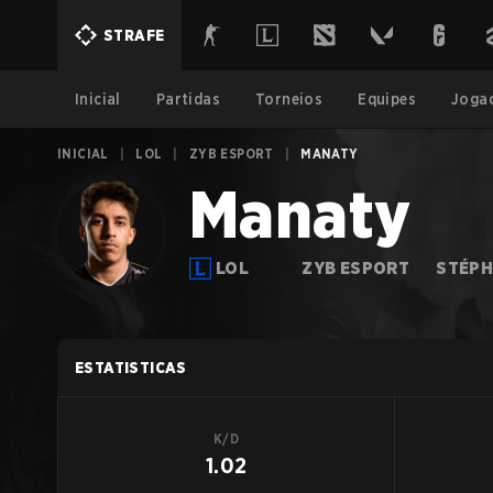
STRAFE
Inicial
Partidas
Torneios
Equipes
Joga
INICIAL
|
LOL
|
ZYB ESPORT
|
MANATY
Manaty
LOL
ZYB ESPORT
STÉPH
ESTATISTICAS
K/D
1.02