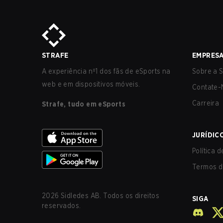
STRAFE
EMPRES
A experiência nº1 dos fãs de eSports na
Sobre a S
web e em dispositivos móveis.
Contate-
Carreira
Strafe, tudo em eSports
JURÍDIC
Política 
Termos d
2026
Sidledes AB. Todos os direitos
SIGA
reservados.