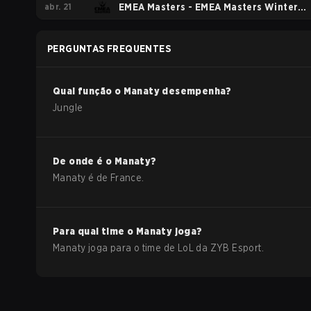
abr. 21
EMEA Masters - EMEA Masters Winter
2026
PERGUNTAS FREQUENTES
Qual função o
Manaty
desempenha?
Jungle
De onde é o
Manaty
?
Manaty
é de
France
.
Para qual time o
Manaty
joga?
Manaty
joga para o time de
LoL
da
ZYB Esport
.