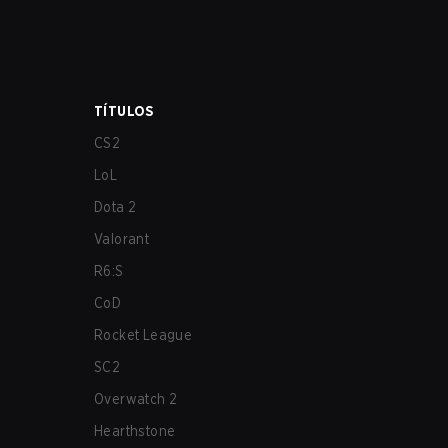
TÍTULOS
CS2
LoL
Dota 2
Valorant
R6:S
CoD
Rocket League
SC2
Overwatch 2
Hearthstone