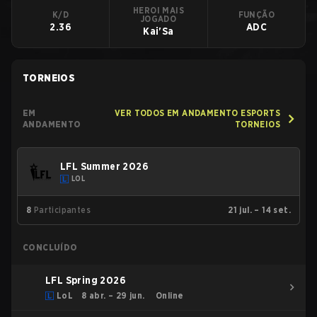
HEROI MAIS
K/D
FUNÇÃO
JOGADO
2.36
ADC
Kai'Sa
TORNEIOS
EM
VER TODOS EM ANDAMENTO ESPORTS
ANDAMENTO
TORNEIOS
LFL Summer 2026
LOL
8
Participantes
21 jul. – 14 set.
CONCLUÍDO
LFL Spring 2026
LoL
8 abr. – 29 jun.
Online