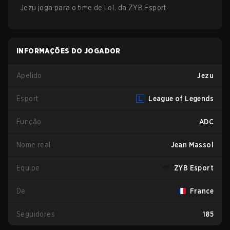
Jezu
joga para o time de
LoL
da
ZYB Esport
.
INFORMAÇÕES DO JOGADOR
Apelido
Jezu
Esport
League of Legends
Função
ADC
Nome real
Jean Massol
Equipe
ZYB Esport
De
France
Seguidores
185