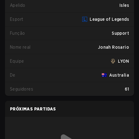
Apelido
Isles
Esport
League of Legends
Função
Support
Nome real
Jonah Rosario
Equipe
LYON
De
Australia
Seguidores
61
PRÓXIMAS PARTIDAS