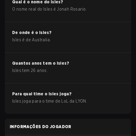
Qual é o nome do
Isles
?
O nome real do
Isles
é
Jonah Rosario
.
De onde é o
Isles
?
Isles
é de
Australia
.
Quantos anos tem o
Isles
?
Isles
tem
26
anos.
Para qual time o
Isles
joga?
Isles
joga para o time de
LoL
da
LYON
.
INFORMAÇÕES DO JOGADOR