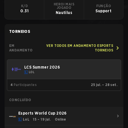
HEROI MAIS
K/D
FUNÇÃO
JOGADO
0.31
Support
Nautilus
TORNEIOS
EM
VER TODOS EM ANDAMENTO ESPORTS
ANDAMENTO
TORNEIOS
LCS Summer 2026
LOL
4
Participantes
25 jul. – 28 set.
CONCLUÍDO
Esports World Cup 2026
LoL
15 – 19 jul.
Online