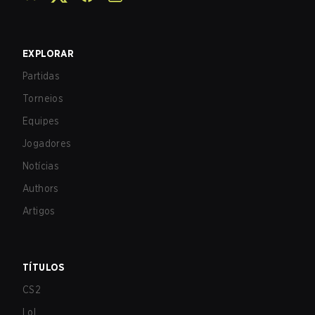
EXPLORAR
Partidas
Torneios
Equipes
Jogadores
Notícias
Authors
Artigos
TÍTULOS
CS2
LoL