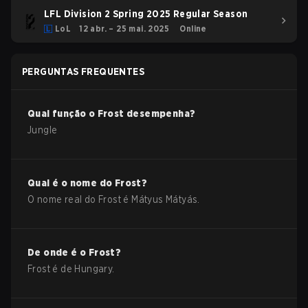
LFL Division 2 Spring 2025 Regular Season
LoL
12 abr. – 25 mai. 2025
Online
PERGUNTAS FREQUENTES
Qual função o
Frost
desempenha?
Jungle
Qual é o nome do
Frost
?
O nome real do
Frost
é
Mátyus Mátyás
.
De onde é o
Frost
?
Frost
é de
Hungary
.