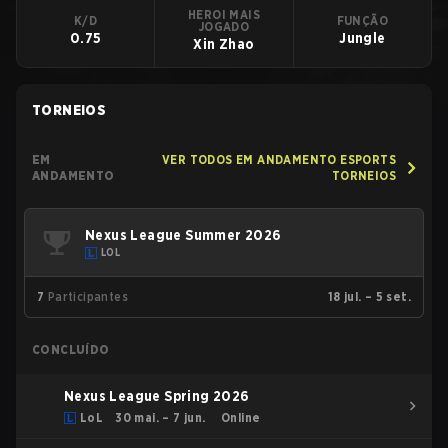
HEROI MAIS
K/D
FUNÇÃO
JOGADO
0.75
Jungle
Xin Zhao
TORNEIOS
EM
VER TODOS EM ANDAMENTO ESPORTS
ANDAMENTO
TORNEIOS
Nexus League Summer 2026
LOL
7
Participantes
18 jul. – 5 set.
CONCLUÍDO
Nexus League Spring 2026
LoL
30 mai. – 7 jun.
Online