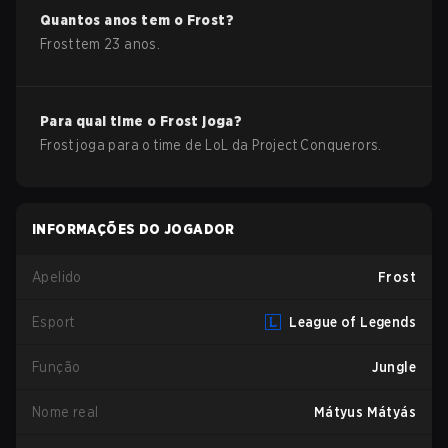
Quantos anos tem o
Frost
?
Frost
tem
23
anos.
Para qual time o
Frost
joga?
Frost
joga para o time de
LoL
da
Project Conquerors
.
INFORMAÇÕES DO JOGADOR
Apelido
Frost
Esport
League of Legends
Função
Jungle
Nome real
Mátyus Mátyás