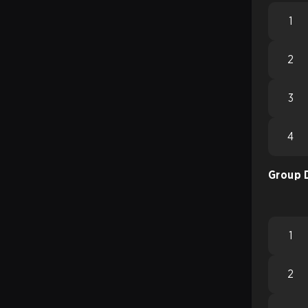
1
2
3
4
Group 
1
2