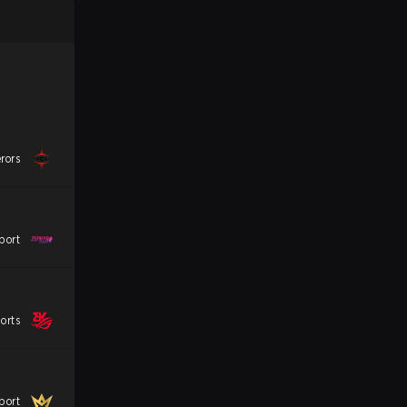
rors
port
orts
port