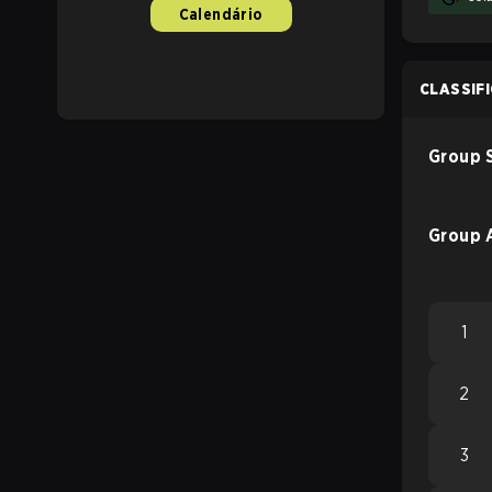
Calendário
CLASSIF
Group 
Group 
1
2
3