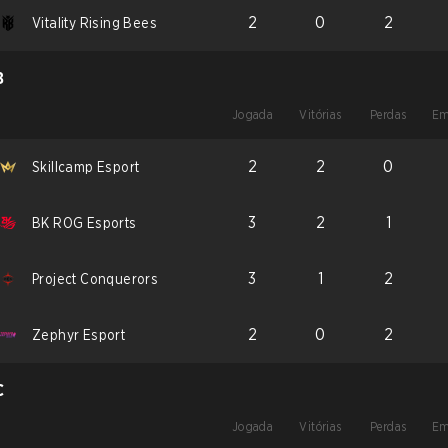
2
0
2
Vitality Rising Bees
B
Jogada
Vitórias
Perdas
Em
2
2
0
Skillcamp Esport
3
2
1
BK ROG Esports
3
1
2
Project Conquerors
2
0
2
Zephyr Esport
C
Jogada
Vitórias
Perdas
Em