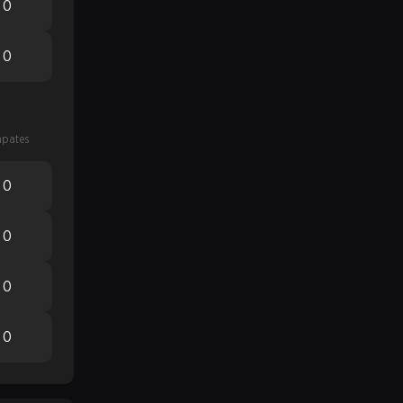
0
0
pates
0
0
0
0