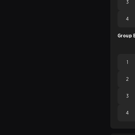
3
4
Group 
1
2
3
4