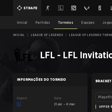
STRAFE
Inicial
Partidas
Torneios
Equipes
Joga
INICIAL
|
LEAGUE OF LEGENDS
|
LEAGUE OF LEGENDS TORN
LFL - LFL Invitati
INFORMAÇÕES DO TORNEIO
BRACKET
Playoff
Esport
Data
21 jan. – 6 mar.
UPPER 