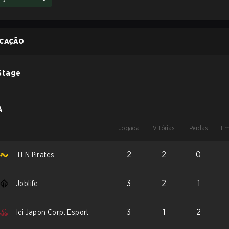
ICAÇÃO
Stage
A
Jogada
Vitórias
Perdas
Em
2
2
0
TLN Pirates
3
2
1
Joblife
3
1
2
Ici Japon Corp. Esport