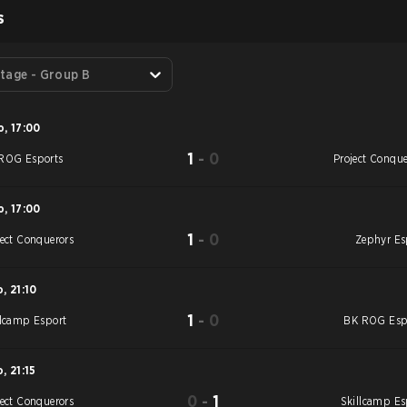
S
tage - Group B
o
,
17:00
1
-
0
ROG Esports
Project Conque
o
,
17:00
1
-
0
ject Conquerors
Zephyr Es
o
,
21:10
1
-
0
llcamp Esport
BK ROG Esp
o
,
21:15
0
-
1
ject Conquerors
Skillcamp Es