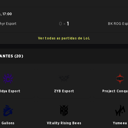
o
,
17:00
0
-
1
hyr Esport
BK ROG Esp
Ver todas as partidas de LoL
PANTES
(20)
ldya Esport
ZYB Esport
Project Conqu
Galions
Vitality Rising Bees
Yumeea