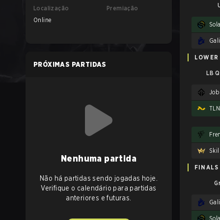
Localização
Premiação
Online
Sol
Gal
LOWER
PRÓXIMAS PARTIDAS
LB Q
Jobl
TLN
Fren
Ski
Nenhuma partida
FINALS
Não há partidas sendo jogadas hoje.
G
Verifique o calendário para partidas
anteriores e futuras.
Gal
Sol