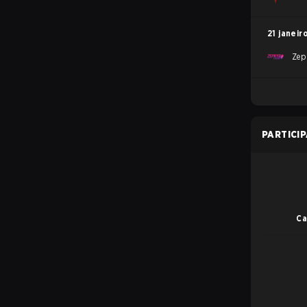
21 janeir
Zep
PARTICI
Ca