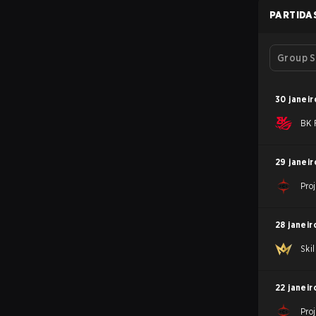
PARTIDA
Group S
30 janeir
BK 
29 janeir
Pro
28 janeir
Ski
22 janeir
Pro