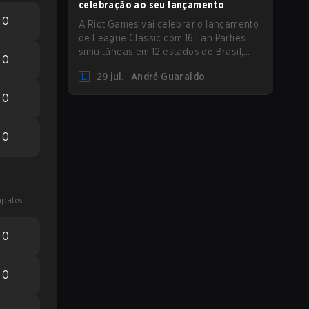
celebração ao seu lançamento
0
A Riot Games vai celebrar o lançamento
de League Classic com 16 Lan Parties
simultâneas em 12 estados do Brasil,
0
reunindo a comunidade em eventos
29 jul.
André Guaraldo
presenciais nos dias 01 e 02 de agosto.
0
0
pates
0
0