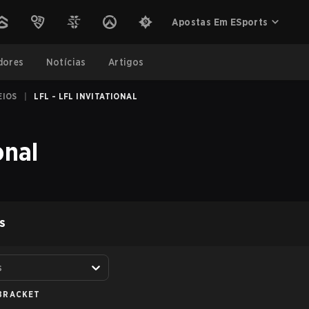
Apostas Em ESports
dores
Notícias
Artigos
EIOS
|
LFL - LFL INVITATIONAL
onal
S
s
BRACKET