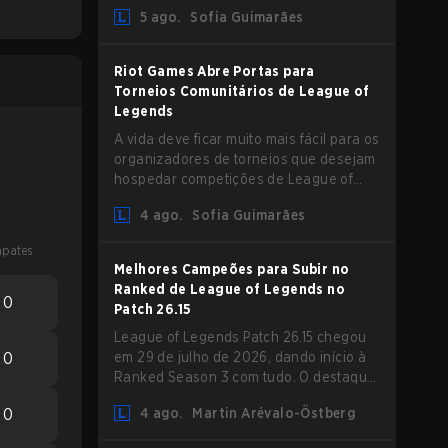
aumento de Magic Resist para ADCs e
5 ago.
Sofia Guimarães
nerfs em Camille que podem impactar
sua presença no support.
Riot Games Abre Portas para
Torneios Comunitários de League of
Legends
A vida deve ficar muito mais fácil para os
organizadores de torneios que desejam
hospedar competições de League of
Legends, pois a Riot Games atualizou
4 ago.
Sofia Guimarães
suas Diretrizes de Competições
Comunitárias. As mudanças removem
pates
várias restrições desatualizadas.
Melhores Campeões para Subir no
Ranked de League of Legends no
0
Patch 26.15
League of Legends Patch 26.15 chegou
0
em 29 de julho de 2026, dando início à
Ranked Season 3 com tudo. O destaque
é sem dúvida o rework de Bel'Veth, mas
0
4 ago.
Martin Arévalo-Östberg
a última atualização também trouxe
algumas mudanças necessárias em