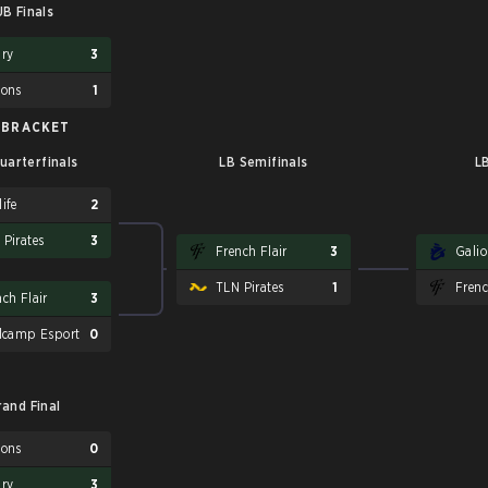
UB Finals
ary
3
ions
1
 BRACKET
uarterfinals
LB Semifinals
LB
ife
2
 Pirates
3
French Flair
3
Galio
TLN Pirates
1
Frenc
ch Flair
3
llcamp Esport
0
rand Final
ions
0
ary
3