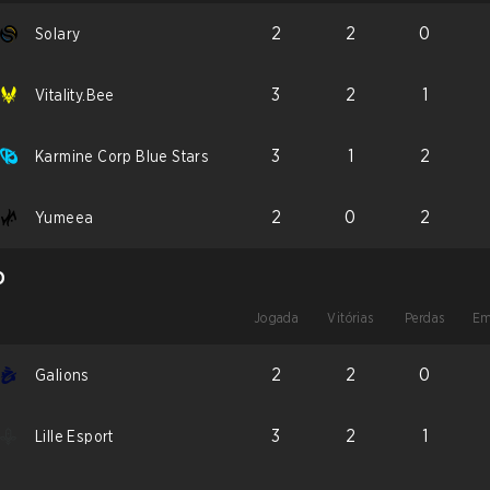
2
2
0
Solary
3
2
1
Vitality.Bee
3
1
2
Karmine Corp Blue Stars
2
0
2
Yumeea
D
Jogada
Vitórias
Perdas
Em
2
2
0
Galions
3
2
1
Lille Esport