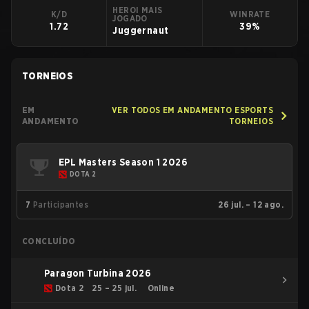
HEROI MAIS
K/D
WINRATE
JOGADO
1.72
39%
Juggernaut
TORNEIOS
EM
VER TODOS EM ANDAMENTO ESPORTS
ANDAMENTO
TORNEIOS
EPL Masters Season 1 2026
DOTA 2
7
Participantes
26 jul. – 12 ago.
CONCLUÍDO
Paragon Turbina 2026
Dota 2
25 – 25 jul.
Online