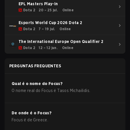
EPL Masters Play-In
Dota 2
20 – 25 jul.
Online
Esports World Cup 2026 Dota 2
Dota 2
7 – 19 jul.
Online
The International Europe Open Qualifier 2
Dota 2
12 – 12 jun.
Online
PERGUNTAS FREQUENTES
Qual é o nome do
Focus
?
O nome real do
Focus
é
Tasos Michailidis
.
De onde é o
Focus
?
Focus
é de
Greece
.