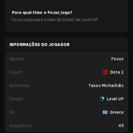
Para qual time o
Focus
joga?
Focus
joga para o time de
Dota2
da
Level UP
.
INFORMAÇÕES DO JOGADOR
Apelido
Focus
Esport
Dota 2
Nome real
Tasos Michailidis
Equipe
Level UP
De
Greece
Seguidores
45