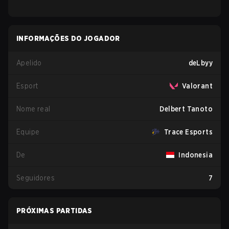
INFORMAÇÕES DO JOGADOR
Apelido
deLbyy
Esport
Valorant
Nome real
Delbert Tanoto
Equipe
Trace Esports
De
Indonesia
Seguidores
7
PRÓXIMAS PARTIDAS