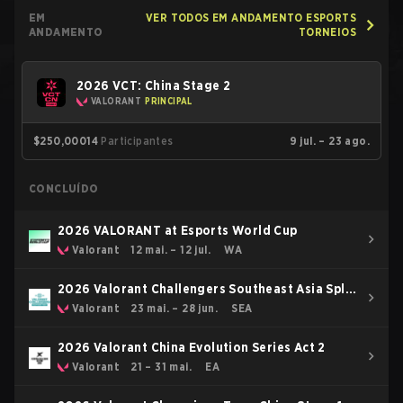
EM
VER TODOS EM ANDAMENTO ESPORTS
ANDAMENTO
TORNEIOS
2026 VCT: China Stage 2
VALORANT
PRINCIPAL
$250,000
14
Participantes
9 jul. – 23 ago.
CONCLUÍDO
2026 VALORANT at Esports World Cup
Valorant
12 mai. – 12 jul.
WA
2026 Valorant Challengers Southeast Asia Split
2
Valorant
23 mai. – 28 jun.
SEA
2026 Valorant China Evolution Series Act 2
Valorant
21 – 31 mai.
EA