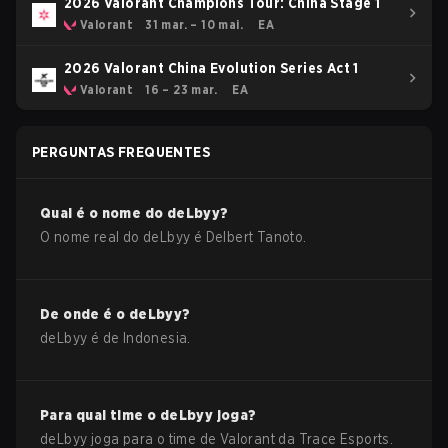
2026 Valorant Champions Tour: China Stage 1
Valorant
31 mar. – 10 mai.
EA
2026 Valorant China Evolution Series Act 1
Valorant
16 – 23 mar.
EA
PERGUNTAS FREQUENTES
Qual é o nome do
deLbyy
?
O nome real do
deLbyy
é
Delbert Tanoto
.
De onde é o
deLbyy
?
deLbyy
é de
Indonesia
.
Para qual time o
deLbyy
joga?
deLbyy
joga para o time de
Valorant
da
Trace Esports
.