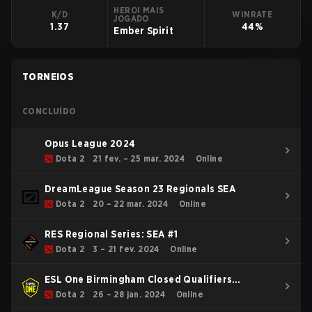
HEROI MAIS
K/D
WINRATE
JOGADO
1.37
44%
Ember Spirit
TORNEIOS
CONCLUÍDO
Opus League 2024
Dota 2
21 fev. – 25 mar. 2024
Online
DreamLeague Season 23 Regionals SEA
Dota 2
20 – 22 mar. 2024
Online
RES Regional Series: SEA #1
Dota 2
3 – 21 fev. 2024
Online
ESL One Birmingham Closed Qualifiers
Southeast Asia
Dota 2
26 – 28 jan. 2024
Online