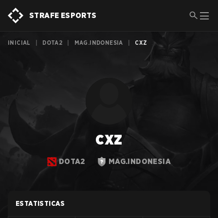
STRAFE ESPORTS
INICIAL
|
DOTA2
|
MAG.INDONESIA
|
CXZ
cxz
DOTA2
MAG.INDONESIA
ESTATISTICAS