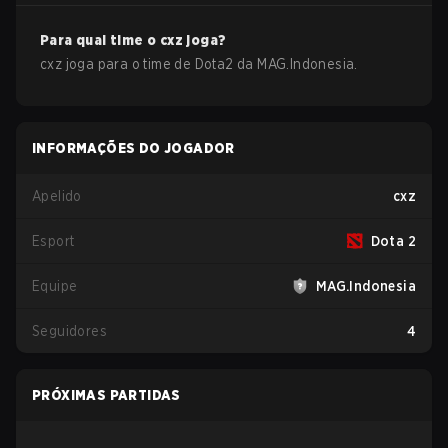
Para qual time o
cxz
joga?
cxz
joga para o time de
Dota2
da
MAG.Indonesia
.
INFORMAÇÕES DO JOGADOR
Apelido
cxz
Esport
Dota 2
Equipe
MAG.Indonesia
Seguidores
4
PRÓXIMAS PARTIDAS