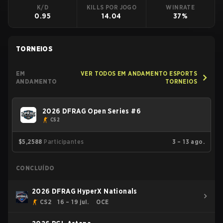
K/D
KILLS POR JOGO
WINRATE
0.95
14.04
37%
TORNEIOS
EM
VER TODOS EM ANDAMENTO ESPORTS
ANDAMENTO
TORNEIOS
2026 DFRAG Open Series #6
CS2
$5,258
8
Participantes
3 – 13 ago.
CONCLUÍDO
2026 DFRAG HyperX Nationals
CS2
16 – 19 jul.
OCE