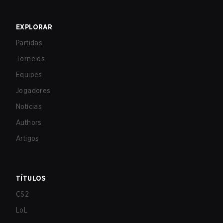
EXPLORAR
Partidas
Torneios
Equipes
Jogadores
Notícias
Authors
Artigos
TÍTULOS
CS2
LoL