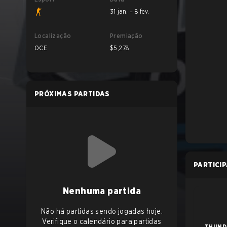
31 jan. – 8 fev.
Localização
Premiação
OCE
$5,278
PRÓXIMAS PARTIDAS
PARTICI
Nenhuma partida
Não há partidas sendo jogadas hoje.
Verifique o calendário para partidas
THUND