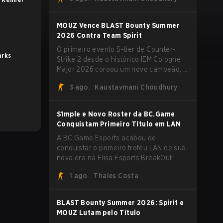
vestir a camisa da Team Vitality na
BLAST Open Porto e na PGL Masters
Bucharest.
MOUZ Vence BLAST Bounty Summer
2026 Contra Team Spirit
O primeiro evento S-tier de Counter-
arks
Strike 2 desde o histórico IEM Cologne
Major 2026 coroou um novo campeão, e
é um nome familiar vestindo uma forma
3 ago.
Kaustavmani Choudhury
desconhecida. MOUZ, recém-saído de
roster moves e role shuffles, avançou
pela Team Spirit em uma série
S1mple e Novo Roster da BC.Game
dominante por 3-1 para erguer o troféu
Conquistam Primeiro Título em LAN
do BLAST Bounty Summer 2026.
A BC.Game Esports acabou de
conquistar o primeiro troféu LAN de sua
nova era na Elisa Esports BreakOut
Series 1, e isso veio contra uma
1 ago.
Thales Costa
oposição forte. O roster revigorado
passou por cima da competição,
encerrando a campanha com cinco
BLAST Bounty Summer 2026: Spirit e
vitórias seguidas e uma varrida limpa de
MOUZ Lutam pelo Título
2-0 na final.