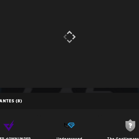
PANTES
(8)
ER dOWNUNDER
Underground
The Gentlemans