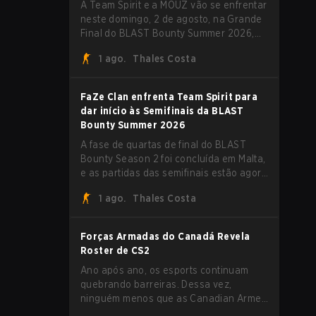
A Team Spirit e a MOUZ vão se enfrentar
neste domingo, 2 de agosto, na Grande
Final do BLAST Bounty Summer 2026,
em Attard, Malta, fechando um torneio
1 ago.
Thales Costa
que já entregou várias surpresas pelo
caminho.
FaZe Clan enfrenta Team Spirit para
dar início às Semifinais da BLAST
Bounty Summer 2026
A fase de quartas de final do BLAST
Bounty Season 2 foi concluída em Malta,
e as partidas das semifinais estão agora
definidas para sábado, 1º de agosto.
1 ago.
Thales Costa
FaZe Clan, Team Spirit, Astralis e MOUZ
são os quatro sobreviventes ainda
lutando pelo troféu, enquanto paiN
Forças Armadas do Canadá Revela
Gaming se tornou a última equipe
Roster de CS2
eliminada da chave.
Ano após ano, os esports continuam
quebrando barreiras. Dessa vez,
ninguém menos que as Canadian Armed
Forces (Forças Armadas do Canadá)