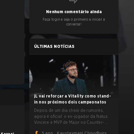
Nenhum comentário ainda
Faça login e seja o primeiro a iniciar a
conversa!
ÚLTIMAS NOTÍCIAS
jL vai reforçar a Vitality como stand-
in nos próximos dois campeonatos
Depois de um dia cheio de rumores,
agora é oficial: o ex-jogador da Natus
Vincere e MVP de Major no Counter-
Strike 2, Justinas "jL" Lekavičius, vai
5 ago.
Kaustavmani Choudhury
 Kennel