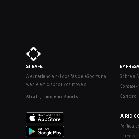
STRAFE
EMPRES
A experiência nº1 dos fãs de eSports na
Sobre a S
web e em dispositivos móveis.
Contate-
Carreira
Strafe, tudo em eSports
JURÍDIC
Política 
Termos d