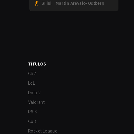
31 jul.
Martin Arévalo-Östberg
entraram de cabeça no jogo ao
anunciar sua primeira line-up de CS2.
TÍTULOS
CS2
LoL
Dota 2
Valorant
R6:S
CoD
Rocket League