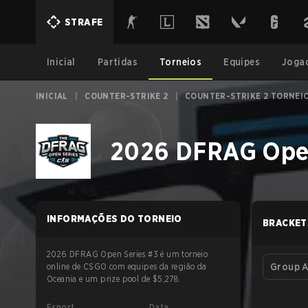
STRAFE
Inicial
Partidas
Torneios
Equipes
Joga
INICIAL
|
COUNTER-STRIKE 2
|
COUNTER-STRIKE 2 TORNEI
2026 DFRAG Open
INFORMAÇÕES DO TORNEIO
BRACKET
2026 DFRAG Open Series #3 é um torneio
online de CSGO com equipes da região da
Group 
Oceania e um prize pool de $5,278.
Esport
Data