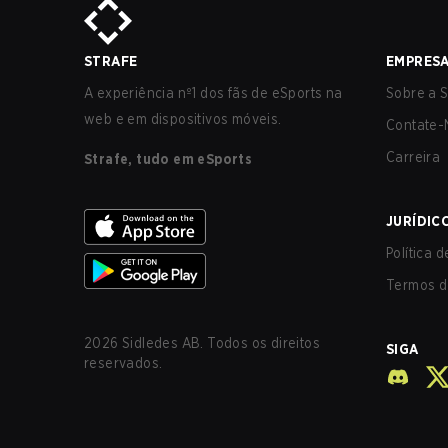
STRAFE
EMPRES
A experiência nº1 dos fãs de eSports na
Sobre a S
web e em dispositivos móveis.
Contate-
Carreira
Strafe, tudo em eSports
JURÍDIC
Política 
Termos d
2026
Sidledes AB. Todos os direitos
SIGA
reservados.