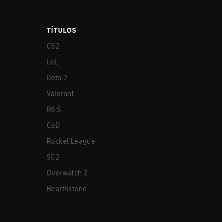
TÍTULOS
CS2
LoL
Dota 2
Valorant
R6:S
CoD
Rocket League
SC2
Overwatch 2
Hearthstone