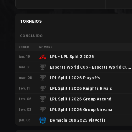
TORNEIOS
CONCLUÍDO
ENDED
NOMBRE
jun. 19
LPL - LPL Split 2 2026
mai. 21
Esports World Cup - Esports World Cup
mar. 08
China Qualifier
LPL Split 1 2026 Playoffs
fev. 11
LPL Split 1 2026 Knights Rivals
fev. 06
LPL Split 1 2026 Group Ascend
fev. 03
LPL Split 1 2026 Group Nirvana
jan. 03
Demacia Cup 2025 Playoffs