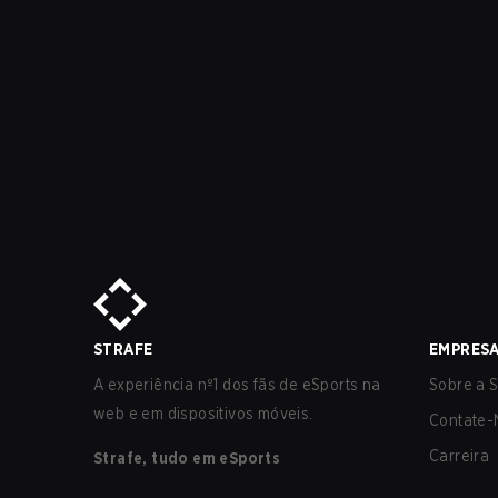
STRAFE
EMPRES
A experiência nº1 dos fãs de eSports na
Sobre a S
web e em dispositivos móveis.
Contate-
Carreira
Strafe, tudo em eSports