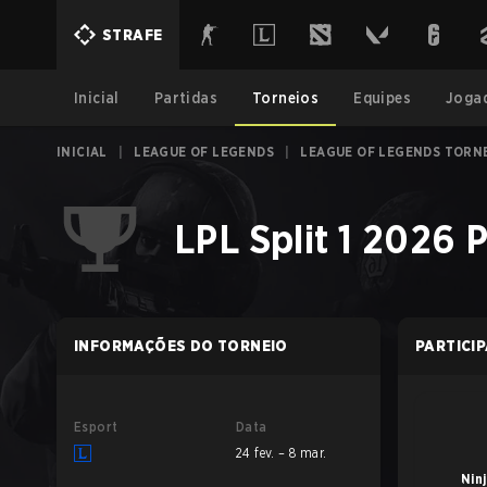
STRAFE
Inicial
Partidas
Torneios
Equipes
Joga
INICIAL
|
LEAGUE OF LEGENDS
|
LEAGUE OF LEGENDS TORN
LPL Split 1 2026 P
INFORMAÇÕES DO TORNEIO
PARTICI
Esport
Data
24 fev. – 8 mar.
Nin