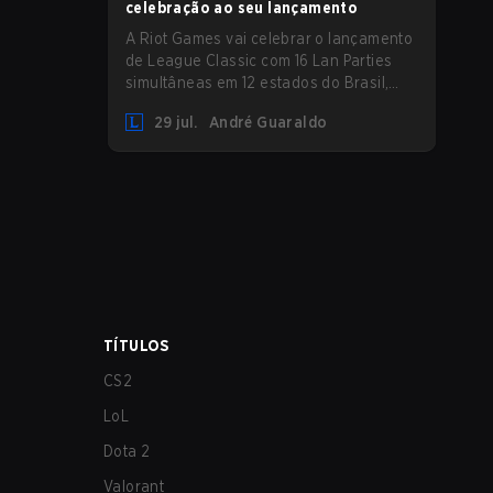
celebração ao seu lançamento
A Riot Games vai celebrar o lançamento
de League Classic com 16 Lan Parties
simultâneas em 12 estados do Brasil,
reunindo a comunidade em eventos
29 jul.
André Guaraldo
presenciais nos dias 01 e 02 de agosto.
TÍTULOS
CS2
LoL
Dota 2
Valorant