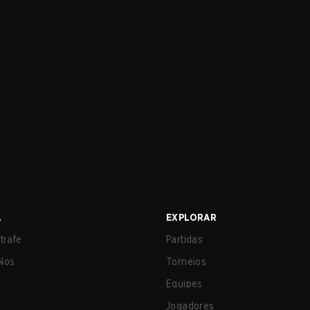
A
EXPLORAR
trafe
Partidas
Nos
Torneios
Equipes
Jogadores