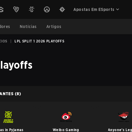
Apostas Em ESports
dores
Notícias
Artigos
EIOS
|
LPL SPLIT 1 2026 PLAYOFFS
layoffs
PANTES
(8)
jas in Pyjamas
Weibo Gaming
Anyone's Le