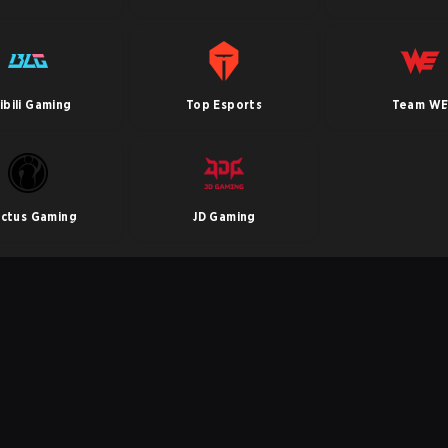
libili Gaming
Top Esports
Team W
ictus Gaming
JD Gaming