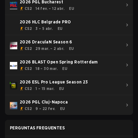
2026 PGL Bucharest
CS2
14 fev. – 12 abr.
EU
2026 HLC Belgrade PRO
CS2
3 – 5 abr.
EU
2026 DraculaN Season 6
CS2
29 mar. – 2 abr.
EU
2026 BLAST Open Spring Rotterdam
CS2
18 – 30 mar.
EU
2026 ESL Pro League Season 23
CS2
1 – 15 mar.
EU
2026 PGL Cluj-Napoca
CS2
9 – 22 fev.
EU
PERGUNTAS FREQUENTES