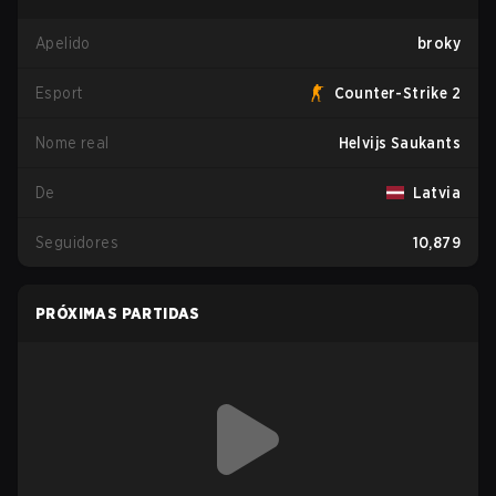
Apelido
broky
Esport
Counter-Strike 2
Nome real
Helvijs Saukants
De
Latvia
Seguidores
10,879
PRÓXIMAS PARTIDAS