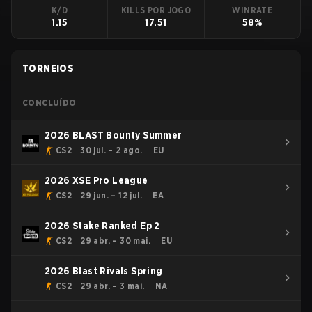
K/D
KILLS POR JOGO
WINRATE
1.15
17.51
58%
TORNEIOS
CONCLUÍDO
2026 BLAST Bounty Summer
CS2
30 jul. – 2 ago.
EU
2026 XSE Pro League
CS2
29 jun. – 12 jul.
EA
2026 Stake Ranked Ep 2
CS2
29 abr. – 30 mai.
EU
2026 Blast Rivals Spring
CS2
29 abr. – 3 mai.
NA