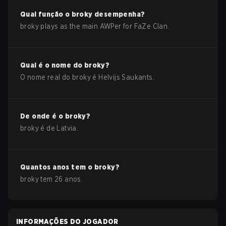
Qual função o
broky
desempenha?
broky plays as the main AWPer for FaZe Clan.
Qual é o nome do
broky
?
O nome real do
broky
é
Helvijs Saukants
.
De onde é o
broky
?
broky
é de
Latvia
.
Quantos anos tem o
broky
?
broky
tem
26
anos.
INFORMAÇÕES DO JOGADOR