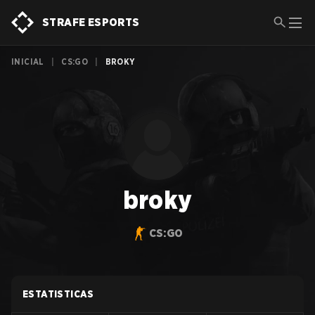
STRAFE ESPORTS
INICIAL
|
CS:GO
|
BROKY
broky
CS:GO
ESTATISTICAS