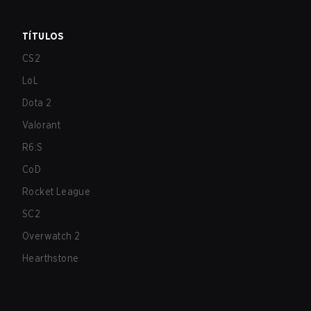
TÍTULOS
CS2
LoL
Dota 2
Valorant
R6:S
CoD
Rocket League
SC2
Overwatch 2
Hearthstone