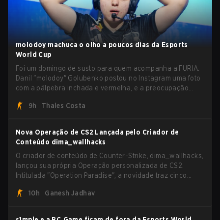
molodoy machuca o olho a poucos dias da Esports
World Cup
Foi um domingo de susto para quem acompanha a FURIA.
Danil "molodoy" Golubenko postou no Instagram uma foto
com a pálpebra inchada e vermelha, e a preocupação
tomou conta dos comentários quase que
9h
Thales Costa
instantaneamente.
Nova Operação de CS2 Lançada pelo Criador de
Conteúdo dima_wallhacks
O criador de conteúdo de Counter-Strike, dima_wallhacks,
lançou sua própria Operação personalizada de CS2.
Intitulada "Operation Paradise", a novidade traz cinco
modos de jogo únicos, passe de batalha, missões,
10h
Ganesh Jadhav
cosméticos e muito mais.
s1mple e a BC.Game ficam de fora da Esports World