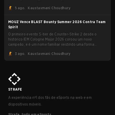
Team Vitality na BLAST Open Porto e na PGL Masters
5 ago.
Kaustavmani Choudhury
Bucharest.
MOUZ Vence BLAST Bounty Summer 2026 Contra Team
Spirit
O primeiro evento S-tier de Counter-Strike 2 desde o
histórico IEM Cologne Major 2026 coroou um novo
campeão, e é um nome familiar vestindo uma forma
desconhecida. MOUZ, recém-saído de roster moves e role
3 ago.
Kaustavmani Choudhury
shuffles, avançou pela Team Spirit em uma série
dominante por 3-1 para erguer o troféu do BLAST Bounty
Summer 2026.
STRAFE
A experiência nº1 dos fãs de eSports na web e em
dispositivos móveis.
Strafe, tudo em eSports