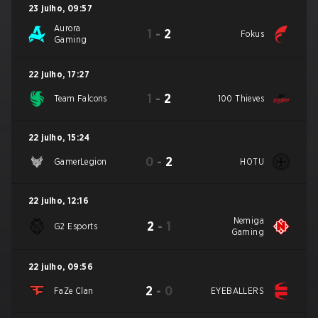
23 julho
,
09:57
Aurora
1
-
2
Fokus
Gaming
22 julho
,
17:27
1
-
2
Team Falcons
100 Thieves
22 julho
,
15:24
0
-
2
GamerLegion
HOTU
22 julho
,
12:16
Nemiga
2
-
1
G2 Esports
Gaming
22 julho
,
09:56
2
-
0
FaZe Clan
EYEBALLERS