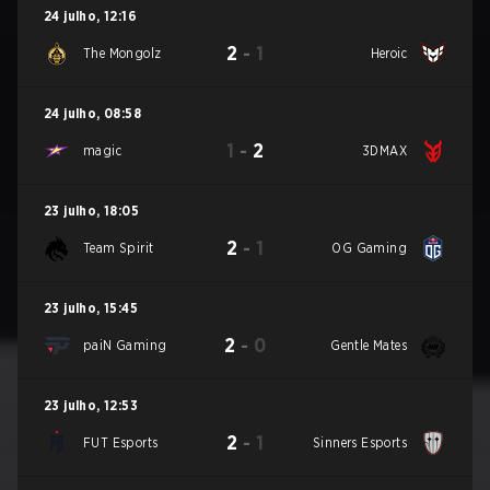
24 julho
,
12:16
2
-
1
The Mongolz
Heroic
24 julho
,
08:58
1
-
2
magic
3DMAX
23 julho
,
18:05
2
-
1
Team Spirit
OG Gaming
23 julho
,
15:45
2
-
0
paiN Gaming
Gentle Mates
23 julho
,
12:53
2
-
1
FUT Esports
Sinners Esports