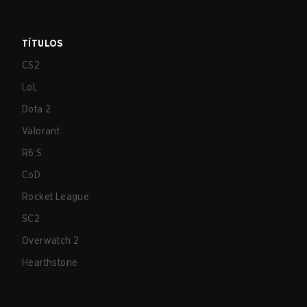
TÍTULOS
CS2
LoL
Dota 2
Valorant
R6:S
CoD
Rocket League
SC2
Overwatch 2
Hearthstone