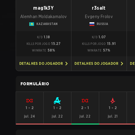
mag1k3Y
r3salt
Alemhan Moldakamalov
Evgeny Frolov
KAZAKHSTAN
RUSSIA
1.18
1.07
K/D
K/D
15.27
15.91
KILLS POR JOGO
KILLS POR JOGO
58%
57%
WINRATE
WINRATE
DETALHES DO JOGADOR
DETALHES DO JOGADOR
DE
FORMULÁRIO
1
-
2
1
-
2
2
-
1
1
-
2
jul. 24
jul. 22
jul. 22
jul. 21