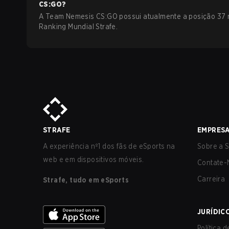
CS:GO
?
A Team Nemesis CS:GO possui atualmente a posição 37 
Ranking Mundial Strafe.
STRAFE
EMPRES
A experiência nº1 dos fãs de eSports na
Sobre a S
web e em dispositivos móveis.
Contate-
Carreira
Strafe, tudo em eSports
JURÍDIC
Política 