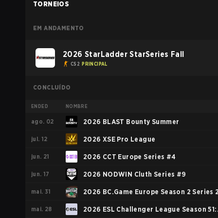
TORNEIOS
EM ANDAMENTO
2026 StarLadder StarSeries Fall
CS2
PRINCIPAL
CONCLUÍDO
ENDED
NOMBRE
ago. 02
2026 BLAST Bounty Summer
jul. 12
2026 XSE Pro League
jun. 21
2026 CCT Europe Series #4
jun. 17
2026 NODWIN Cluth Series #9
mai. 31
2026 BC.Game Europe Season 2 Series 
mai. 28
2026 ESL Challenger League Season 51: