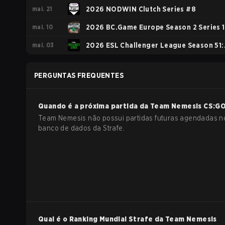
mai. 21
Europe
2026 NODWIN Clutch Series #8
mai. 10
2026 BC.Game Europe Season 2 Series 1
mai. 03
2026 ESL Challenger League Season 51:
Europe - Cup #4
PERGUNTAS FREQUENTES
Quando é a próxima partida da
Team Nemesis
CS:G
Team Nemesis não possui partidas futuras agendadas n
banco de dados da Strafe.
Qual é o Ranking Mundial Strafe da
Team Nemesis