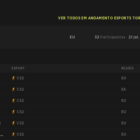
VER TODOS EM ANDAMENTO ESPORTS TO
EU
32
Participantes
21 jul
ESPORT
REGIÃO
EU
CS2
EA
CS2
EU
CS2
EU
CS2
EU
2
CS2
EU
CS2