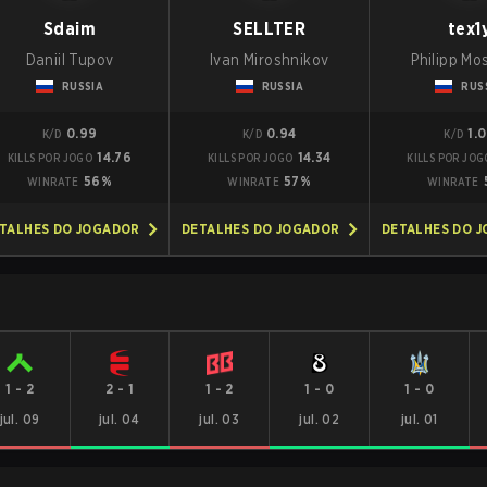
Sdaim
SELLTER
tex1
Daniil Tupov
Ivan Miroshnikov
Philipp Mos
RUSSIA
RUSSIA
RUS
0.99
0.94
1.
K/D
K/D
K/D
14.76
14.34
KILLS POR JOGO
KILLS POR JOGO
KILLS POR JOG
56%
57%
WINRATE
WINRATE
WINRATE
TALHES DO JOGADOR
DETALHES DO JOGADOR
DETALHES DO 
1
-
2
2
-
1
1
-
2
1
-
0
1
-
0
jul. 09
jul. 04
jul. 03
jul. 02
jul. 01