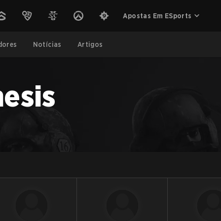
Apostas Em ESports
dores
Notícias
Artigos
esis