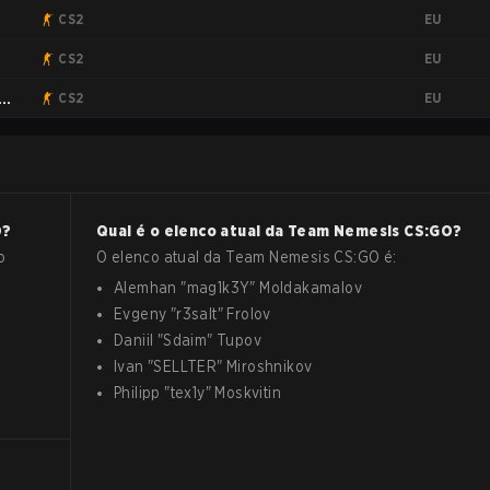
EU
CS2
EU
CS2
EU
CS2
O
?
Qual é o elenco atual da
Team Nemesis
CS:GO
?
o
O elenco atual da
Team Nemesis
CS:GO
é:
Alemhan
"
mag1k3Y
"
Moldakamalov
Evgeny
"
r3salt
"
Frolov
Daniil
"
Sdaim
"
Tupov
Ivan
"
SELLTER
"
Miroshnikov
Philipp
"
tex1y
"
Moskvitin