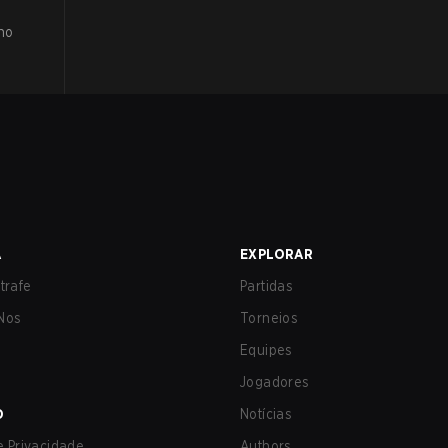
no
A
EXPLORAR
trafe
Partidas
Nos
Torneios
Equipes
Jogadores
O
Notícias
de Privacidade
Authors