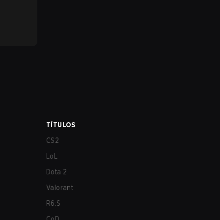
TÍTULOS
CS2
LoL
Dota 2
Valorant
R6:S
CoD