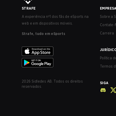
STRAFE
EMPRES
A experiência nº1 dos fãs de eSports na
Sobre a S
web e em dispositivos móveis.
Contate-
Carreira
Strafe, tudo em eSports
JURÍDIC
Política 
Termos d
2026
Sidledes AB. Todos os direitos
SIGA
reservados.