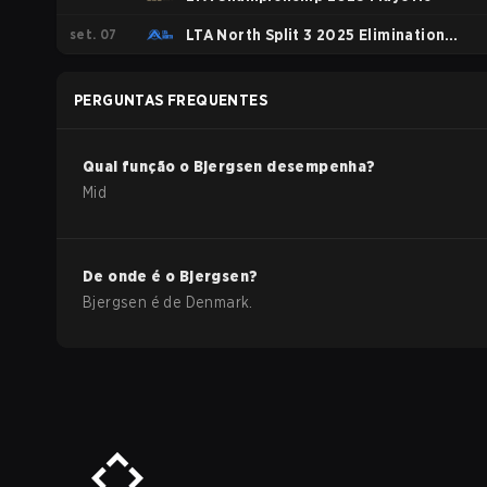
set. 07
LTA North Split 3 2025 Elimination
Phase
PERGUNTAS FREQUENTES
Qual função o
Bjergsen
desempenha?
Mid
De onde é o
Bjergsen
?
Bjergsen
é de
Denmark
.