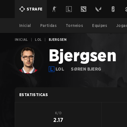
STRAFE
Inicial
Partidas
Torneios
Equipes
Joga
INICIAL
|
LOL
|
BJERGSEN
Bjergsen
LOL
SØREN BJERG
ESTATISTICAS
K/D
2.17