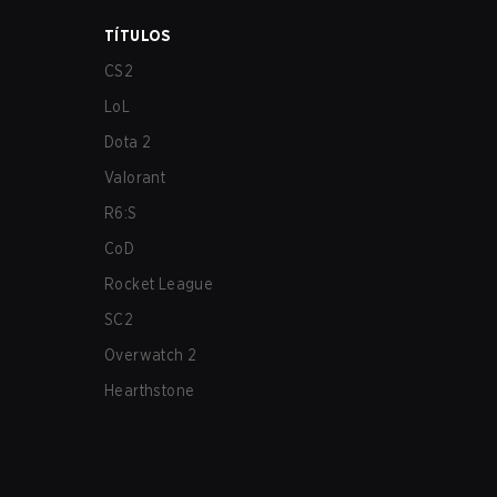
TÍTULOS
CS2
LoL
Dota 2
Valorant
R6:S
CoD
Rocket League
SC2
Overwatch 2
Hearthstone