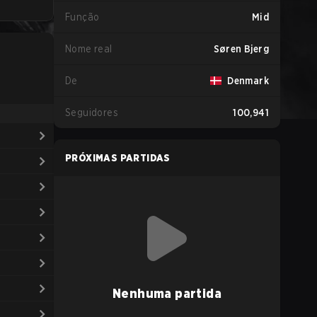
Função
Mid
Nome real
Søren Bjerg
De
Denmark
Seguidores
100,941
PRÓXIMAS PARTIDAS
Nenhuma partida