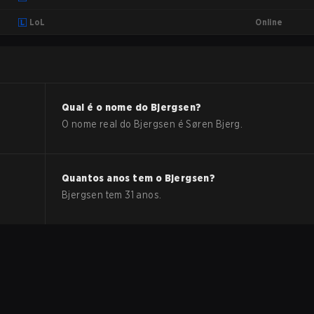
Online
LoL
Qual é o nome do
Bjergsen
?
O nome real do
Bjergsen
é
Søren Bjerg
.
Quantos anos tem o
Bjergsen
?
Bjergsen
tem
31
anos.