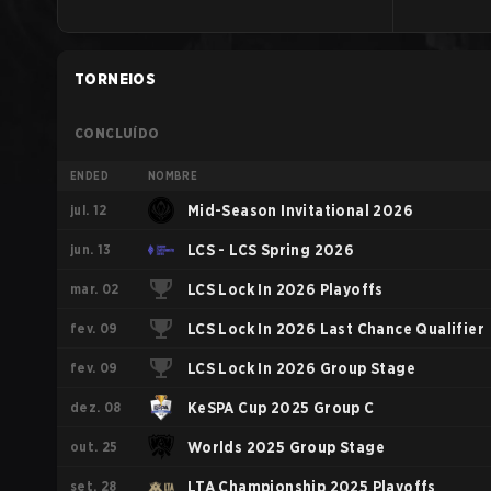
TORNEIOS
CONCLUÍDO
ENDED
NOMBRE
jul. 12
Mid-Season Invitational 2026
jun. 13
LCS - LCS Spring 2026
mar. 02
LCS Lock In 2026 Playoffs
fev. 09
LCS Lock In 2026 Last Chance Qualifier
fev. 09
LCS Lock In 2026 Group Stage
dez. 08
KeSPA Cup 2025 Group C
out. 25
Worlds 2025 Group Stage
set. 28
LTA Championship 2025 Playoffs