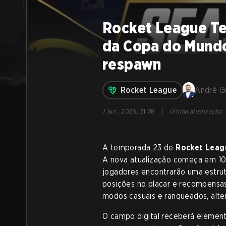
Rocket League Te
da Copa do Mundo
respawn
Rocket League
André G
|
7 jun., 2026, 21:08
Última atualização
:
A temporada 23 de
Rocket Leag
A nova atualização começa em 10 d
jogadores encontrarão uma estrut
posições no placar e recompensas
modos casuais e ranqueados, alter
O campo digital receberá element