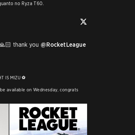
quanto no Ryza T60.
🙏🏻 thank you 
@RocketLeague
 IS MIZU ⚽

A free Mizuista Player Title will be available on Wednesday, congrats 