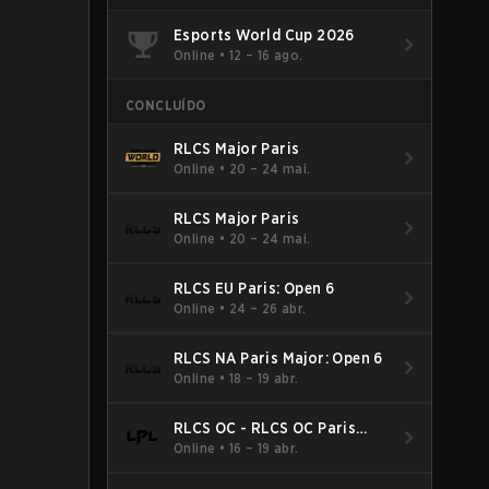
Esports World Cup 2026
Online
•
12 – 16 ago.
CONCLUÍDO
RLCS Major Paris
Online
•
20 – 24 mai.
RLCS Major Paris
Online
•
20 – 24 mai.
RLCS EU Paris: Open 6
Online
•
24 – 26 abr.
RLCS NA Paris Major: Open 6
Online
•
18 – 19 abr.
RLCS OC - RLCS OC Paris
Major: Open 6
Online
•
16 – 19 abr.