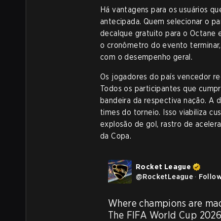
Há vantagens para os usuários qu
antecipada. Quem selecionar o paí
decalque gratuito para o Octane 
o cronômetro do evento terminar, 
com o desempenho geral.
Os jogadores do país vencedor re
Todos os participantes que cump
bandeira da respectiva nação. A 
times do torneio. Isso viabiliza 
explosão de gol, rastro de aceler
da Copa.
Rocket League
@
RocketLeague
·
Follo
Where champions are mad
The FIFA World Cup 2026™