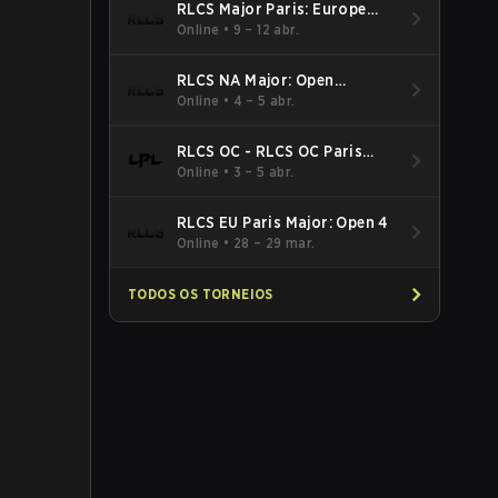
RLCS Major Paris: Europe
Open 5
Online
•
9 – 12 abr.
RLCS NA Major: Open
Qualifier 5
Online
•
4 – 5 abr.
RLCS OC - RLCS OC Paris
Major: Open 5
Online
•
3 – 5 abr.
RLCS EU Paris Major: Open 4
Online
•
28 – 29 mar.
TODOS OS TORNEIOS