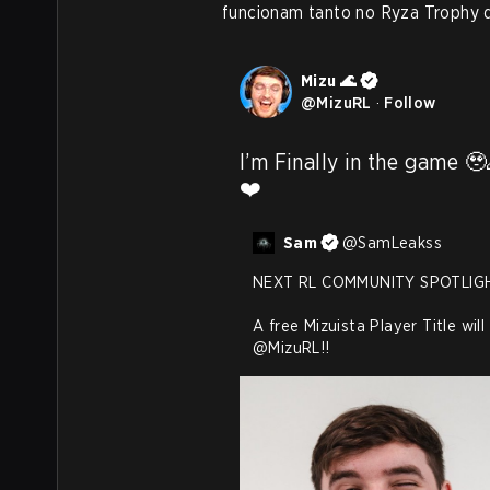
funcionam tanto no Ryza Trophy 
Mizu 🌊
@
MizuRL
·
Follow
I’m Finally in the game 
❤️
Sam
@
SamLeakss
NEXT RL COMMUNITY SPOTLIGHT
@MizuRL
!!