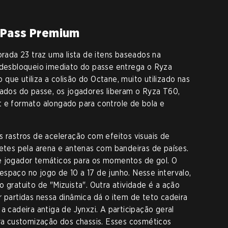
 Pass Premium
ada 23 traz uma lista de itens baseados na
O desbloqueio imediato do passe entrega o Ryza
que utiliza a colisão do Octane, muito utilizado nas
çados do passe, os jogadores liberam o Ryza T60,
t e formato alongado para controle de bola e
s rastros de aceleração com efeitos visuais de
fetes pela arena e antenas com bandeiras de países.
e jogador temáticos para os momentos de gol. O
spaço no jogo de 10 a 17 de junho. Nesse intervalo,
o gratuito de "Mizuista". Outra atividade é a ação
r partidas nessa dinâmica dá o item de teto cadeira
a cadeira antiga de Jynxzi. A participação geral
ara customização dos chassis. Esses cosméticos