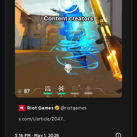
Riot Games
@
riotgames
x.com/i/article/2047…
5:16 PM · May 1, 2026