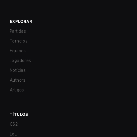
EXPLORAR
Partidas
Torneios
Equipes
Jogadores
Notícias
Authors
Artigos
TÍTULOS
CS2
LoL