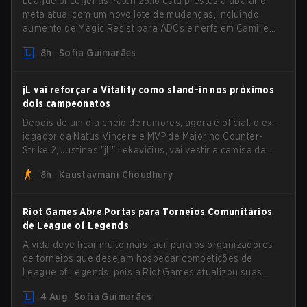
League of Legends Patch 26.16 está prestes a abalar o
meta atual com um novo lote de mudanças, incluindo
aumento de Magic Resist para ADCs e nerfs em Camille
que podem impactar sua presença no support.
8h
Sofia Guimarães
jL vai reforçar a Vitality como stand-in nos próximos
dois campeonatos
Depois de um dia cheio de rumores, agora é oficial: o ex-
jogador da Natus Vincere e MVP de Major no Counter-
Strike 2, Justinas "jL" Lekavičius, vai vestir a camisa da
Team Vitality na BLAST Open Porto e na PGL Masters
8h
Kaustavmani Choudhury
Bucharest.
Riot Games Abre Portas para Torneios Comunitários
de League of Legends
A vida deve ficar muito mais fácil para os organizadores
de torneios que desejam hospedar competições de
League of Legends, pois a Riot Games atualizou suas
Diretrizes de Competições Comunitárias. As mudanças
4 Aug
Sofia Guimarães
removem várias restrições desatualizadas.