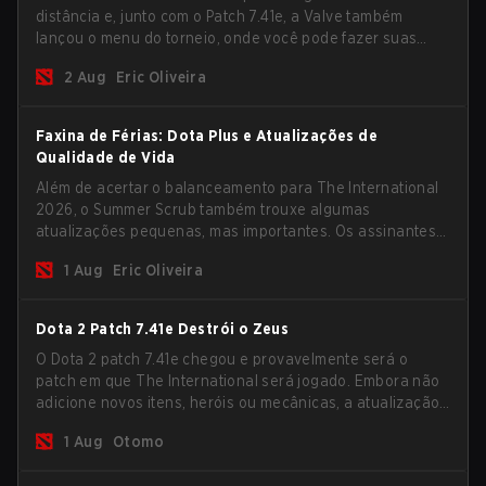
distância e, junto com o Patch 7.41e, a Valve também
lançou o menu do torneio, onde você pode fazer suas
previsões para a Fase de Grupos e conferir as
2 Aug
Eric Oliveira
recompensas deste ano.
Faxina de Férias: Dota Plus e Atualizações de
Qualidade de Vida
Além de acertar o balanceamento para The International
2026, o Summer Scrub também trouxe algumas
atualizações pequenas, mas importantes. Os assinantes
do Dota Plus receberam uma nova tela de breakdown
1 Aug
Eric Oliveira
pós-jogo e agora todos os jogadores podem vincular
teclas de atalho para unidades não-herói
separadamente.
Dota 2 Patch 7.41e Destrói o Zeus
O Dota 2 patch 7.41e chegou e provavelmente será o
patch em que The International será jogado. Embora não
adicione novos itens, heróis ou mecânicas, a atualização
mais recente ajuda bastante a resolver alguns dos
1 Aug
Otomo
maiores problemas do jogo.