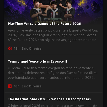
PlayTime Vence o Games of the Future 2026
Após um evento catastrófico durante a Esports World Cup
2026, PlayTime conseguiu virar o jogo, vencer os Games
of the Future 2026 com alguns novos jogadores no roster
e levar uma grande premiação para casa antes do início
18h
Eric Oliveira
da nova temporada.
Team Liquid Vence o 1win Essence II
O Team Liquid finalmente chegou ao topo novamente e
derrotou os defensores da Égide dos Campeões na última
oportuinidade que tiveram antes do International 2026
começar e as equipes avançarem com tudo pra
18h
Eric Oliveira
conquistar uma chance de glória eterna.
The International 2026: Previsões e Recompensas
O International 2026 está a apenas algumas semanas de