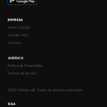
EMPRESA
Sobre a Strafe
Contate-Nos
Carreira
JURÍDICO
Política de Privacidade
Termos de Serviço
2026
Sidledes AB. Todos os direitos reservados.
SIGA