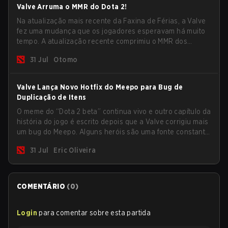
Valve Arruma o MMR do Dota 2!
Na atualização mais recente da Faxina de Férias, a Valve
fez uma mudança que os jogadores esperavam há muito
tempo. A atualização recente comprimiu o MMR dos
jogadores no ranking Imortal.
31 Jul
Otomo
Valve Lança Novo Hotfix do Meepo para Bug de
Duplicação de Itens
O meme do “Dota 2 beta” continua vivo e outro capítulo da
história do jogo é escrito depois que a Valve corrigiu mais
um bug do Meepo. Alguns heróis são uma fonte constante
de bugs e, dentre o lineup completo, Morphling, Rubick e
31 Jul
Eric Oliveira
Meepo são os mais afetados por esses problemas.
COMENTÁRIO
(
0
)
Login
para comentar sobre esta partida