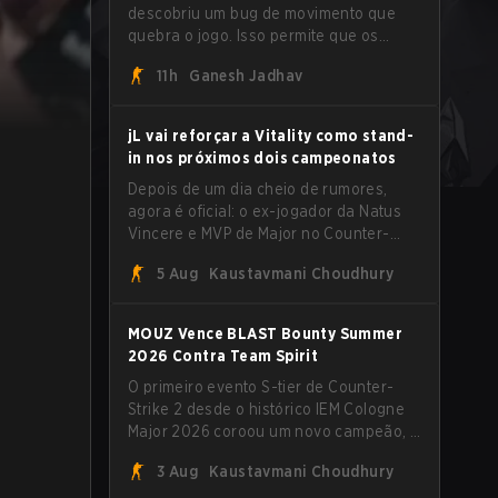
descobriu um bug de movimento que
quebra o jogo. Isso permite que os
jogadores alcancem velocidades
11h
Ganesh Jadhav
extremas explorando o sistema subtick.
jL vai reforçar a Vitality como stand-
in nos próximos dois campeonatos
Depois de um dia cheio de rumores,
agora é oficial: o ex-jogador da Natus
Vincere e MVP de Major no Counter-
Strike 2, Justinas "jL" Lekavičius, vai
5 Aug
Kaustavmani Choudhury
vestir a camisa da Team Vitality na
BLAST Open Porto e na PGL Masters
Bucharest.
MOUZ Vence BLAST Bounty Summer
2026 Contra Team Spirit
O primeiro evento S-tier de Counter-
Strike 2 desde o histórico IEM Cologne
Major 2026 coroou um novo campeão, e
é um nome familiar vestindo uma forma
3 Aug
Kaustavmani Choudhury
desconhecida. MOUZ, recém-saído de