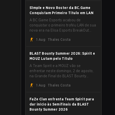
roster moves e role shuffles, avançou
pela Team Spirit em uma série
S1mple e Novo Roster da BC.Game
dominante por 3-1 para erguer o troféu
Conquistam Primeiro Título em LAN
do BLAST Bounty Summer 2026.
A BC.Game Esports acabou de
conquistar o primeiro troféu LAN de sua
nova era na Elisa Esports BreakOut
Series 1, e isso veio contra uma
1 Aug
Thales Costa
oposição forte. O roster revigorado
passou por cima da competição,
encerrando a campanha com cinco
BLAST Bounty Summer 2026: Spirit e
vitórias seguidas e uma varrida limpa de
MOUZ Lutam pelo Título
2-0 na final.
A Team Spirit e a MOUZ vão se
enfrentar neste domingo, 2 de agosto,
na Grande Final do BLAST Bounty
Summer 2026, em Attard, Malta,
1 Aug
Thales Costa
fechando um torneio que já entregou
várias surpresas pelo caminho.
FaZe Clan enfrenta Team Spirit para
dar início às Semifinais da BLAST
Bounty Summer 2026