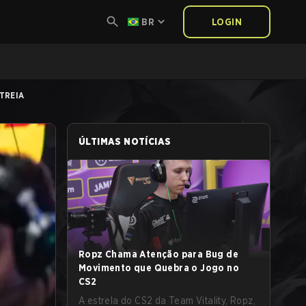
BR
LOGIN
TREIA
ÚLTIMAS NOTÍCIAS
Ropz Chama Atenção para Bug de
Movimento que Quebra o Jogo no
CS2
A estrela do CS2 da Team Vitality, Ropz,