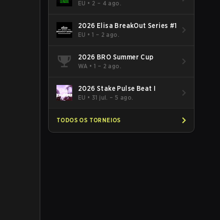
Season 52: Europe - Cup #2
EU
•
2 – 4 ago.
2026 Elisa BreakOut Series #1
EU
•
1 – 2 ago.
2026 BRO Summer Cup
WA
•
1 – 2 ago.
2026 Stake Pulse Beat I
EU
•
31 jul. – 5 ago.
TODOS OS TORNEIOS