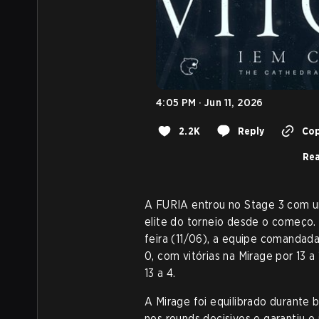
4:05 PM · Jun 11, 2026
2.2K
Reply
Cop
Rea
A FURIA entrou no Stage 3 com um
elite do torneio desde o começo.
feira (11/06), a equipe comandada
0, com vitórias na Mirage por 13 
13 a 4.
A Mirage foi equilibrado durante
nos rounds decisivos e garantiu o