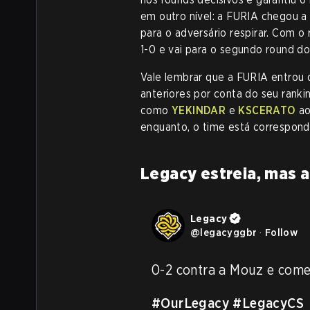
em outro nível: a FURIA chegou a
para o adversário respirar. Com 
1-0 e vai para o segundo round do
Vale lembrar que a FURIA entrou 
anteriores por conta do seu ran
como
YEKINDAR
e
KSCERATO
ao
enquanto, o time está correspon
Legacy estreia, mas
Legacy
@
legacyggbr
·
Follow
0-2 contra a Mouz e come
#OurLegacy
#LegacyCS