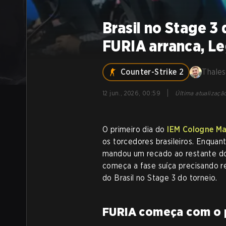
Brasil no Stage 3
FURIA arranca, Le
Counter-Strike 2
Thales
|
12 jun., 2026, 00:59
Última atualizaçã
O primeiro dia do
IEM Cologne M
os torcedores brasileiros. Enquan
mandou um recado ao restante d
começa a fase suíça precisando re
do Brasil no Stage 3 do torneio.
FURIA começa com o p