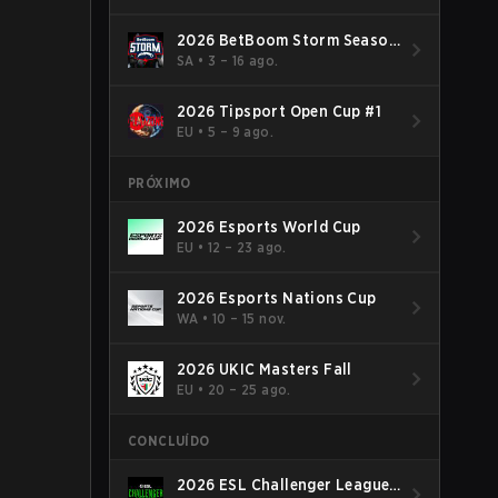
2026 BetBoom Storm Season
4
SA
•
3 – 16 ago.
2026 Tipsport Open Cup #1
EU
•
5 – 9 ago.
PRÓXIMO
2026 Esports World Cup
EU
•
12 – 23 ago.
2026 Esports Nations Cup
WA
•
10 – 15 nov.
2026 UKIC Masters Fall
EU
•
20 – 25 ago.
CONCLUÍDO
2026 ESL Challenger League