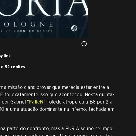
y link
d 52 replies
a missão clara: provar que merecia estar entre a
 E foi exatamente isso que aconteceu. Nesta quinta-
 por Gabriel "
FalleN
" Toledo atropelou a B8 por 2 a
a 10 e uma atuação dominante na Inferno, fechada em
 boa parte do confronto, mas a FURIA soube se impor
 mapa sem grandes sustos. Já na Inferno, a coisa foi