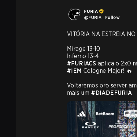
FURIA
@
FURIA
·
Follow
VITÓRIA NA ESTREIA NO 
Mirage 13-10

#FURIACS
#IEM
 Cologne Major! 🔥

Voltaremos pro server ama
mais um 
#DIADEFURIA