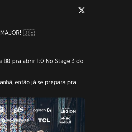
MAJOR! 🇩🇪

 aplica o 2x0 na B8 pra abrir 1:0 No Stage 3 do 
nhã, então já se prepara pra 