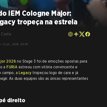
 do IEM Cologne Major:
gacy tropeça na estreia
 Costa
o
:
12 jun., 2026, 00:59
ajor 2026
no Stage 3 foi de emoções opostas para
to a
FURIA
estreou com vitória convincente e
o campo, a
Legacy
tropeçou logo de cara e já
agir. As duas equipes são as únicas representantes
é direito