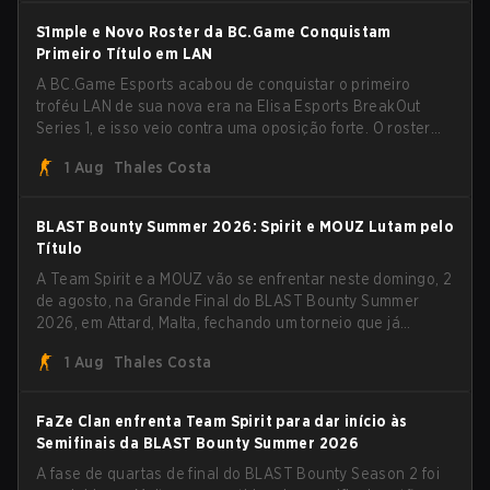
Summer 2026.
S1mple e Novo Roster da BC.Game Conquistam
Primeiro Título em LAN
A BC.Game Esports acabou de conquistar o primeiro
troféu LAN de sua nova era na Elisa Esports BreakOut
Series 1, e isso veio contra uma oposição forte. O roster
revigorado passou por cima da competição, encerrando a
1 Aug
Thales Costa
campanha com cinco vitórias seguidas e uma varrida
limpa de 2-0 na final.
BLAST Bounty Summer 2026: Spirit e MOUZ Lutam pelo
Título
A Team Spirit e a MOUZ vão se enfrentar neste domingo, 2
de agosto, na Grande Final do BLAST Bounty Summer
2026, em Attard, Malta, fechando um torneio que já
entregou várias surpresas pelo caminho.
1 Aug
Thales Costa
FaZe Clan enfrenta Team Spirit para dar início às
Semifinais da BLAST Bounty Summer 2026
A fase de quartas de final do BLAST Bounty Season 2 foi