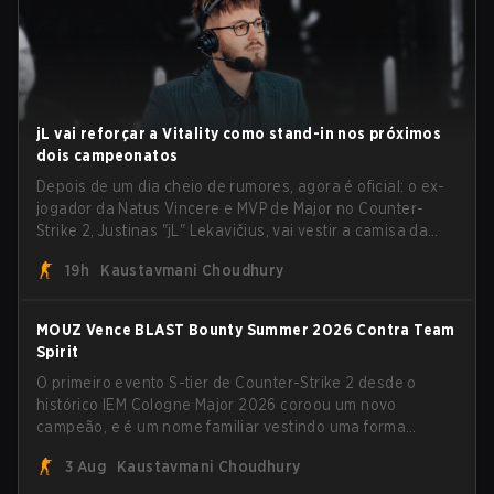
jL vai reforçar a Vitality como stand-in nos próximos
dois campeonatos
Depois de um dia cheio de rumores, agora é oficial: o ex-
jogador da Natus Vincere e MVP de Major no Counter-
Strike 2, Justinas "jL" Lekavičius, vai vestir a camisa da
Team Vitality na BLAST Open Porto e na PGL Masters
19h
Kaustavmani Choudhury
Bucharest.
MOUZ Vence BLAST Bounty Summer 2026 Contra Team
Spirit
O primeiro evento S-tier de Counter-Strike 2 desde o
histórico IEM Cologne Major 2026 coroou um novo
campeão, e é um nome familiar vestindo uma forma
desconhecida. MOUZ, recém-saído de roster moves e role
3 Aug
Kaustavmani Choudhury
shuffles, avançou pela Team Spirit em uma série
dominante por 3-1 para erguer o troféu do BLAST Bounty