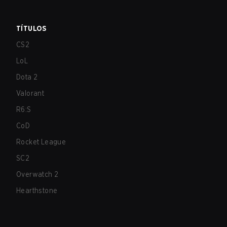
TÍTULOS
CS2
LoL
Dota 2
Valorant
R6:S
CoD
Rocket League
SC2
Overwatch 2
Hearthstone