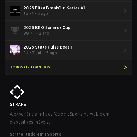
2026 Elisa BreakOut Series #1
EU
•
1 – 2 ago.
2026 BRO Summer Cup
WA
•
1 – 2 ago.
2026 Stake Pulse Beat I
EU
•
31 jul. – 5 ago.
TODOS OS TORNEIOS
STRAFE
A experiência nº1 dos fãs de eSports na web e em
dispositivos móveis.
Strafe, tudo em eSports