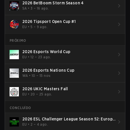
2026 BetBoom Storm Season 4
SA
•
3 – 16 ago.
2026 Tipsport Open Cup #1
EU
•
5 – 9 ago.
PRÓXIMO
2026 Esports World Cup
EU
•
12 – 23 ago.
2026 Esports Nations Cup
WA
•
10 – 15 nov.
2026 UKIC Masters Fall
EU
•
20 – 25 ago.
CONCLUÍDO
2026 ESL Challenger League Season 52: Europe
- Cup #2
EU
•
2 – 4 ago.