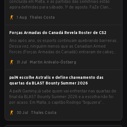
concluída em Malta, e as partidas das semifinais estão
agora definidas para sábado, 1º de agosto. FaZe Clan,
Team Spirit, Astralis e MOUZ são os quatro sobreviventes
1 Aug
Thales Costa
ainda lutando pelo troféu, enquanto paiN Gaming se
tornou a última equipe eliminada da chave.
Forças Armadas do Canadá Revela Roster de CS2
Ano após ano, os esports continuam quebrando barreiras.
Dessa vez, ninguém menos que as Canadian Armed
Forces (Forças Armadas do Canadá) entraram de cabeça
no jogo ao anunciar sua primeira line-up de CS2.
31 Jul
Martin Arévalo-Östberg
paiN escolhe Astralis e define chaveamento das
quartas da BLAST Bounty Summer 2026
A paiN Gaming já sabe quem vai enfrentar nas quartas de
final da BLAST Bounty Summer 2026 e a escolha não foi
por acaso. Em Malta, o capitão Rodrigo "biguzera"
Bittencourt subiu ao palco para o draft desta quarta-feira
30 Jul
Thales Costa
e apontou a Astralis como rival brasileiro na próxima fase,
um confronto direto que já cheira a decisão.