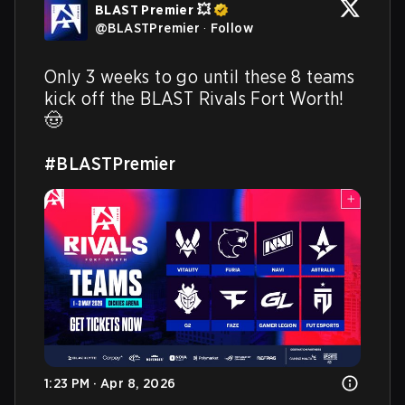
BLAST Premier 💥
@
BLASTPremier
·
Follow
Only 3 weeks to go until these 8 teams 
kick off the BLAST Rivals Fort Worth! 
🤠 

#BLASTPremier
1:23 PM · Apr 8, 2026