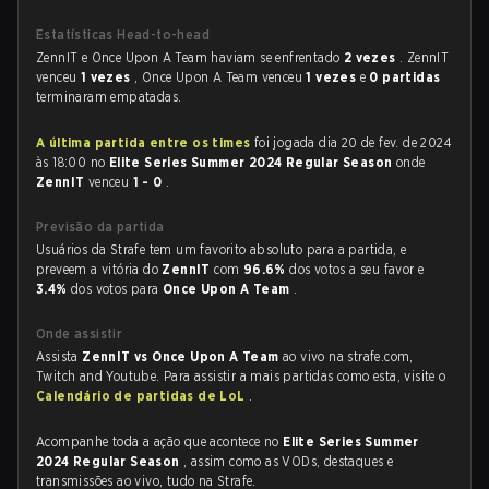
Estatísticas Head-to-head
ZennIT e Once Upon A Team haviam se enfrentado
2 vezes
. ZennIT
venceu
1 vezes
, Once Upon A Team venceu
1 vezes
e
0 partidas
terminaram empatadas.
A última partida entre os times
foi jogada dia 20 de fev. de 2024
às 18:00 no
Elite Series Summer 2024 Regular Season
onde
ZennIT
venceu
1 - 0
.
Previsão da partida
Usuários da Strafe tem um favorito absoluto para a partida, e
preveem a vitória do
ZennIT
com
96.6%
dos votos a seu favor e
3.4%
dos votos para
Once Upon A Team
.
Onde assistir
Assista
ZennIT vs Once Upon A Team
ao vivo na strafe.com,
Twitch and Youtube. Para assistir a mais partidas como esta, visite o
Calendário de partidas de LoL
.
Acompanhe toda a ação que acontece no
Elite Series Summer
2024 Regular Season
, assim como as VODs, destaques e
transmissões ao vivo, tudo na Strafe.