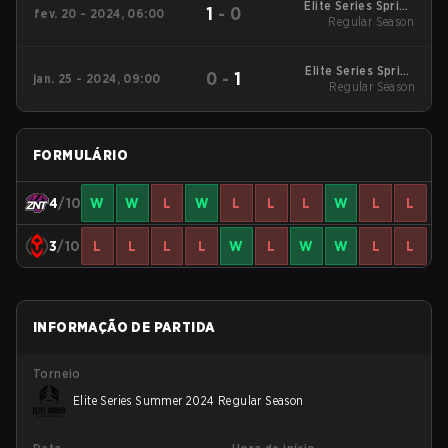
Elite Series Spring
1
-
0
fev. 20 - 2024, 06:00
2024 Regular Season
Regular Season
Elite Series Spring
0
-
1
jan. 25 - 2024, 09:00
2024 Regular Season
Regular Season
FORMULÁRIO
4
/10
W
W
L
W
L
L
L
W
L
L
3
/10
L
L
L
L
W
L
W
W
L
L
INFORMAÇÃO DE PARTIDA
Torneio
Elite Series Summer 2024 Regular Season