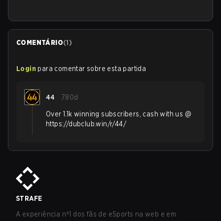
COMENTÁRIO
(
1
)
Login
para comentar sobre esta partida
44
780d
Over 1.1k winning subscribers, cash with us @
https://dubclub.win/r/44/
STRAFE
A experiência nº1 dos fãs de eSports na web e em