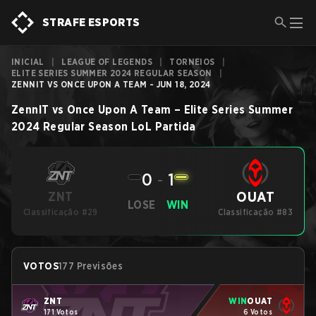
STRAFE ESPORTS
INICIAL
|
LEAGUE OF LEGENDS
|
TORNEIOS
|
ELITE SERIES SUMMER 2024 REGULAR SEASON
|
ZENNIT VS ONCE UPON A TEAM - JUN 18, 2024
ZennIT
vs
Once Upon A Team
–
Elite Series Summer
2024 Regular Season
LoL
Partida
0
-
1
OUAT
ZNT
LOSE
WIN
Classificação #29
Classificação #83
VOTOS
177 Previsões
ZNT
WIN
OUAT
171 Votos
6 Votos