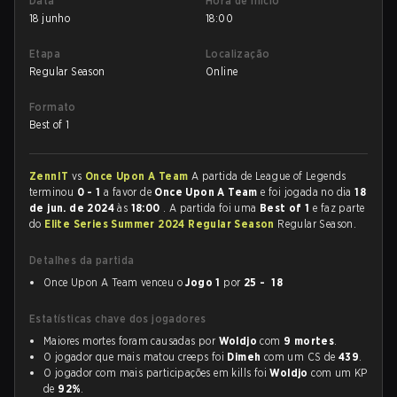
Data
Hora de início
18 junho
18:00
Etapa
Localização
Regular Season
Online
Formato
Best of 1
ZennIT
vs
Once Upon A Team
A partida de League of Legends
terminou
0 - 1
a favor de
Once Upon A Team
e foi jogada no dia
18
de jun. de 2024
às
18:00
. A partida foi uma
Best of 1
e faz parte
do
Elite Series Summer 2024 Regular Season
Regular Season.
Detalhes da partida
Once Upon A Team venceu o
Jogo 1
por
25 - 18
Estatísticas chave dos jogadores
Maiores mortes foram causadas por
Woldjo
com
9 mortes
.
O jogador que mais matou creeps foi
Dimeh
com um CS de
439
.
O jogador com mais participações em kills foi
Woldjo
com um KP
de
92%
.