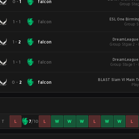
0
-
1
falcon
Group Stag
ESL One Birmi
1
-
1
falcon
Group St
DreamLeague 
1
-
2
falcon
DreamLeague 
1
-
1
falcon
BLAST Slam VI Main 
0
-
2
falcon
Play
T
L
7
/10
L
W
W
W
L
W
W
L