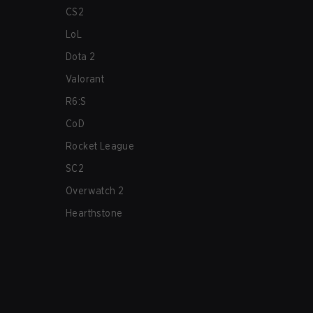
CS2
LoL
Dota 2
Valorant
R6:S
CoD
Rocket League
SC2
Overwatch 2
Hearthstone