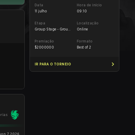
Data
Hora de início
11 julho
09:10
Etapa
Localização
Group Stage - Group
Online
A
Premiação
Formato
$
2000000
Best of 2
IR PARA O TORNEIO
órias
son 7 2026