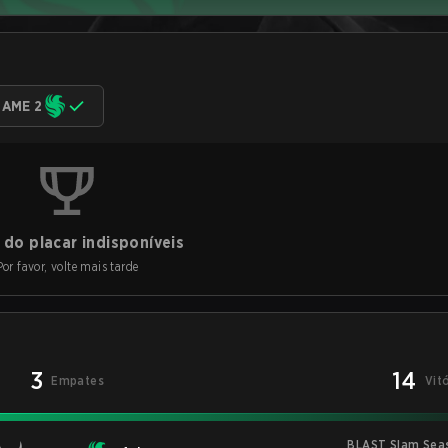
AME 2
do placar indisponíveis
Por favor, volte mais tarde
3
14
Empates
Vit
BLAST Slam Sea