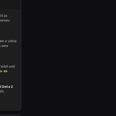
venceu
s para
 Twitch and
io de
6 Dota 2
,
afe.