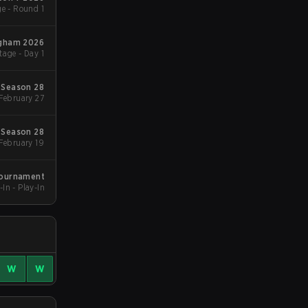
e - Round 1
ngham 2026
age - Day 1
Season 28
Group Stgae 2 - February 27
Season 28
Group Stage 1 - February 19
Tournament
-In - Play-In
W
W