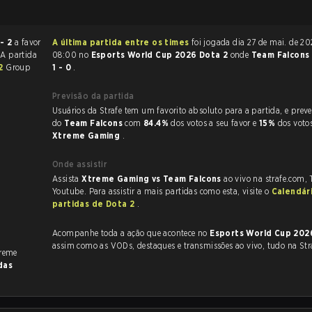
 - 2
a favor
A última partida entre os times
foi jogada dia 27 de mai. de 2026 às
 A partida
08:00 no
Esports World Cup 2026 Dota 2
onde
Team Falcons
 2
Group
1 - 0
.
Previsão da partida
Usuários da Strafe tem um favorito absoluto para a partida, e preveem a vitória
do
Team Falcons
com
84.4%
dos votos a seu favor e
15%
dos voto
Xtreme Gaming
.
Onde assistir
Assista
Xtreme Gaming vs Team Falcons
ao vivo na strafe.com,
Youtube. Para assistir a mais partidas como esta, visite o
Calendár
partidas de Dota 2
.
Acompanhe toda a ação que acontece no
Esports World Cup 202
assim como as VODs, destaques e transmissões ao vivo, tudo na Str
treme
das