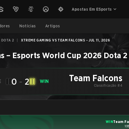
Apostas Em ESports
dores
Notícias
Artigos
 DOTA 2
|
XTREME GAMING VS TEAM FALCONS - JUL 11, 2026
ns
–
Esports World Cup 2026 Dota 2
Team Falcons
0
-
2
E
WIN
Classificação #4
WIN
Team Fa
13