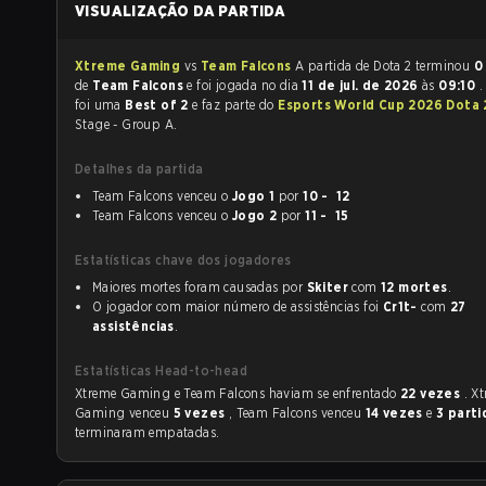
VISUALIZAÇÃO DA PARTIDA
Xtreme Gaming
vs
Team Falcons
A partida de Dota 2 terminou
0
de
Team Falcons
e foi jogada no dia
11 de jul. de 2026
às
09:10
.
foi uma
Best of 2
e faz parte do
Esports World Cup 2026 Dota
Stage - Group A.
Detalhes da partida
Team Falcons venceu o
Jogo 1
por
10 - 12
Team Falcons venceu o
Jogo 2
por
11 - 15
Estatísticas chave dos jogadores
Maiores mortes foram causadas por
Skiter
com
12 mortes
.
O jogador com maior número de assistências foi
Cr1t-
com
27
assistências
.
Estatísticas Head-to-head
Xtreme Gaming e Team Falcons haviam se enfrentado
22 vezes
. X
Gaming venceu
5 vezes
, Team Falcons venceu
14 vezes
e
3 parti
terminaram empatadas.