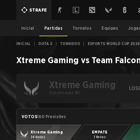
STRAFE
Inicial
Partidas
Torneios
Equipes
Joga
INICIAL
|
DOTA 2
|
TORNEIOS
|
ESPORTS WORLD CUP 2026
Xtreme Gaming
vs
Team Falco
Xtreme Gaming
LOS
Classificação #5
VOTOS
160 Previsões
Xtreme Gaming
EMPATE
24 Votos
1 Votos