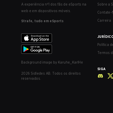
A experiência nº1 dos fãs de eSports na
Sobre a S
web e em dispositivos móveis.
Contate-
Carreira
Strafe, tudo em eSports
JURÍDIC
Política 
Termos d
Background image by
Karuhe_KarlHe
SIGA
2026
Sidledes AB. Todos os direitos
reservados.