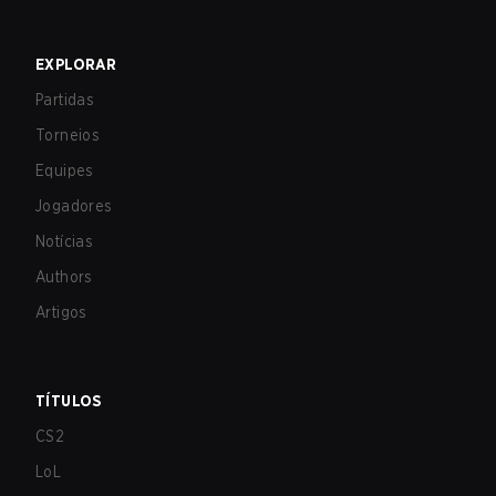
EXPLORAR
Partidas
Torneios
Equipes
Jogadores
Notícias
Authors
Artigos
TÍTULOS
CS2
LoL