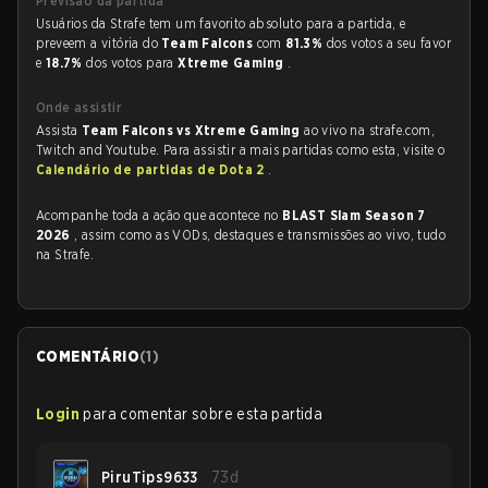
Previsão da partida
Usuários da Strafe tem um favorito absoluto para a partida, e
preveem a vitória do
Team Falcons
com
81.3%
dos votos a seu favor
e
18.7%
dos votos para
Xtreme Gaming
.
Onde assistir
Assista
Team Falcons vs Xtreme Gaming
ao vivo na strafe.com,
Twitch and Youtube. Para assistir a mais partidas como esta, visite o
Calendário de partidas de Dota 2
.
Acompanhe toda a ação que acontece no
BLAST Slam Season 7
2026
, assim como as VODs, destaques e transmissões ao vivo, tudo
na Strafe.
COMENTÁRIO
(
1
)
Login
para comentar sobre esta partida
PiruTips9633
73d