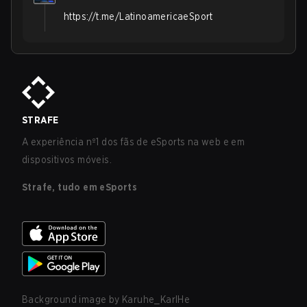
https://t.me/LatinoamericaeSport
STRAFE
A experiência nº1 dos fãs de eSports na web e em
dispositivos móveis.
Strafe, tudo em eSports
Background image by
Karuhe_KarlHe