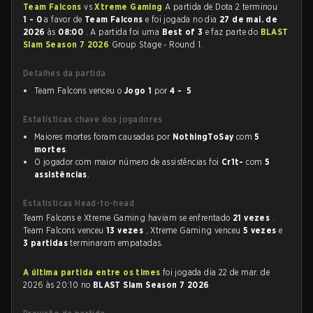
Team Falcons
vs
Xtreme Gaming
A partida de Dota 2 terminou
1 - 0
a favor de
Team Falcons
e foi jogada no dia
27 de mai. de
2026
às
08:00
. A partida foi uma
Best of 3
e faz parte do
BLAST
Slam Season 7 2026
Group Stage - Round 1.
Detalhes da partida
Team Falcons venceu o
Jogo 1
por
4 - 5
Estatísticas chave dos jogadores
Maiores mortes foram causadas por
NothingToSay
com
5
mortes
.
O jogador com maior número de assistências foi
Cr1t-
com
5
assistências
.
Estatísticas Head-to-head
Team Falcons e Xtreme Gaming haviam se enfrentado
21 vezes
.
Team Falcons venceu
13 vezes
, Xtreme Gaming venceu
5 vezes
e
3 partidas
terminaram empatadas.
A última partida entre os times
foi jogada dia 22 de mar. de
2026 às 20:10 no
BLAST Slam Season 7 2026