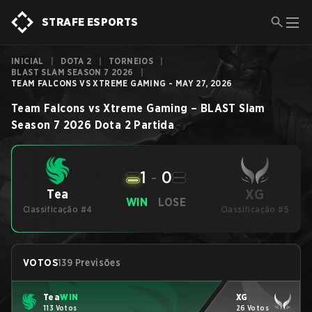
STRAFE ESPORTS
INICIAL
|
DOTA 2
|
TORNEIOS
|
BLAST SLAM SEASON 7 2026
|
TEAM FALCONS VS XTREME GAMING - MAY 27, 2026
Team Falcons
vs
Xtreme Gaming
–
BLAST Slam
Season 7 2026
Dota 2
Partida
1
-
0
XG
Tea
WIN
LOSE
Classificação #4
Classificação #5
VOTOS
139 Previsões
Tea
WIN
XG
113 Votos
26 Votos