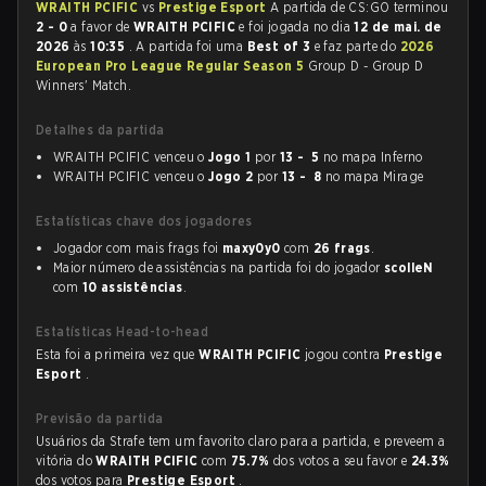
WRAITH PCIFIC
vs
Prestige Esport
A partida de CS:GO terminou
2 - 0
a favor de
WRAITH PCIFIC
e foi jogada no dia
12 de mai. de
2026
às
10:35
. A partida foi uma
Best of 3
e faz parte do
2026
European Pro League Regular Season 5
Group D - Group D
Winners' Match.
Detalhes da partida
WRAITH PCIFIC venceu o
Jogo 1
por
13 - 5
no mapa Inferno
WRAITH PCIFIC venceu o
Jogo 2
por
13 - 8
no mapa Mirage
Estatísticas chave dos jogadores
Jogador com mais frags foi
maxy0y0
com
26 frags
.
Maior número de assistências na partida foi do jogador
scolleN
com
10 assistências
.
Estatísticas Head-to-head
Esta foi a primeira vez que
WRAITH PCIFIC
jogou contra
Prestige
Esport
.
Previsão da partida
Usuários da Strafe tem um favorito claro para a partida, e preveem a
vitória do
WRAITH PCIFIC
com
75.7%
dos votos a seu favor e
24.3%
dos votos para
Prestige Esport
.