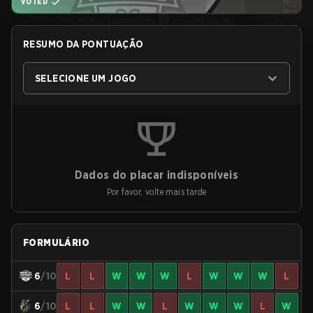
VOTED
RESUMO DA PONTUAÇÃO
SELECIONE UM JOGO
Dados do placar indisponíveis
Por favor, volte mais tarde
FORMULÁRIO
6
/10
L
L
W
W
W
L
W
W
W
L
6
/10
L
L
W
W
L
W
W
W
L
W