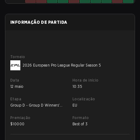
INFORMAÇÃO DE PARTIDA
Torneio
2026 European Pro League Regular Season 5
Data
Hora de início
12 maio
10:35
Etapa
Localização
Group D - Group D Winners'
EU
Match
Premiação
Formato
$
10000
Best of 3