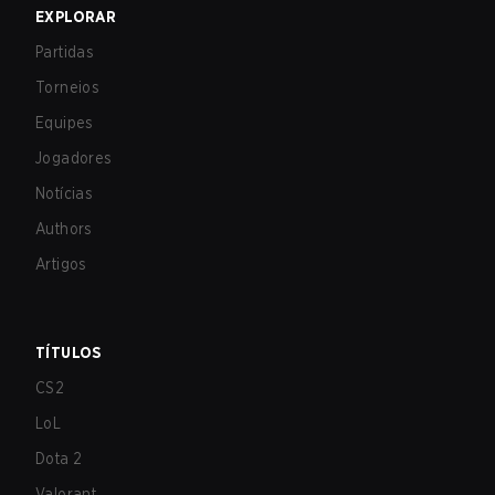
EXPLORAR
Partidas
Torneios
Equipes
Jogadores
Notícias
Authors
Artigos
TÍTULOS
CS2
LoL
Dota 2
Valorant