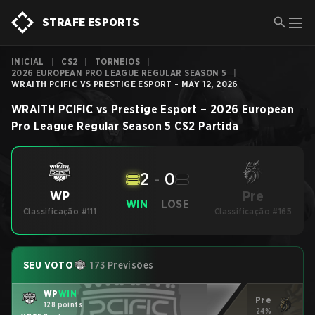
STRAFE ESPORTS
INICIAL
|
CS2
|
TORNEIOS
|
2026 EUROPEAN PRO LEAGUE REGULAR SEASON 5
|
WRAITH PCIFIC VS PRESTIGE ESPORT - MAY 12, 2026
WRAITH PCIFIC
vs
Prestige Esport
–
2026 European
Pro League Regular Season 5
CS2
Partida
2
-
0
Pre
WP
WIN
LOSE
Classificação #111
Classificação #165
SEU VOTO
173 Previsões
WP
WIN
Pre
128 points
24%